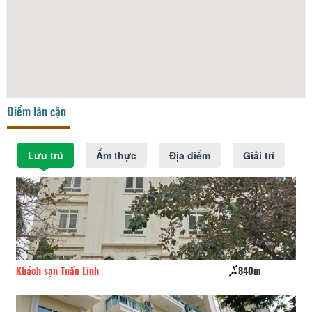
Điểm lân cận
Lưu trú
Ẩm thực
Địa điểm
Giải trí
Khách sạn Tuấn Linh
840m
Eu