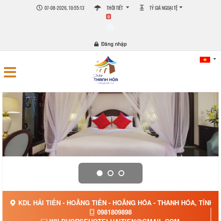
07-08-2026, 10:55:14
THỜI TIẾT
TỶ GIÁ NGOẠI TỆ
0
Đăng nhập
KDL HẢI TIẾN - HOẰNG TIẾN - HOẰNG HÓA - THANH HÓA, TỈNH 
0981809898