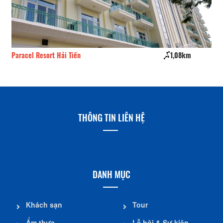
Paracel Resort Hải Tiến
1,08km
Kh
THÔNG TIN LIÊN HỆ
DANH MỤC
Khách sạn
Tour
Ẩm thực
Lễ hội & Sự kiện