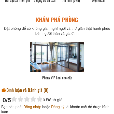
Bãi đậu xe miễn phí
Tủ đựng đồ an toàn
An ninh (24h)
Điện thoại
KHÁM PHÁ PHÒNG
Đặt phòng để có không gian nghỉ ngơi và thư giãn thật hạnh phúc
bên người thân và gia đình
Phòng VIP Loại cao cấp
Bình luận và Đánh giá (
0
)
0
/5
0
Đánh giá
Bạn cần phải
Đăng nhập
hoặc
Đăng ký
tài khoản mới để được bình
luận.