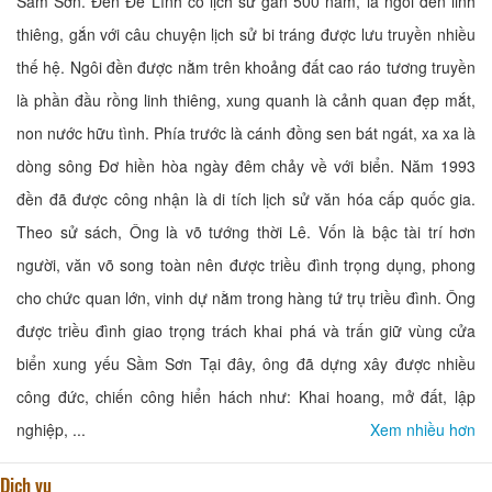
Sầm Sơn. Đền Đề Lĩnh có lịch sử gần 500 năm, là ngôi đền linh
thiêng, gắn với câu chuyện lịch sử bi tráng được lưu truyền nhiều
thế hệ. Ngôi đền được nằm trên khoảng đất cao ráo tương truyền
là phần đầu rồng linh thiêng, xung quanh là cảnh quan đẹp mắt,
non nước hữu tình. Phía trước là cánh đồng sen bát ngát, xa xa là
dòng sông Đơ hiền hòa ngày đêm chảy về với biển. Năm 1993
đền đã được công nhận là di tích lịch sử văn hóa cấp quốc gia.
Theo sử sách, Ông là võ tướng thời Lê. Vốn là bậc tài trí hơn
người, văn võ song toàn nên được triều đình trọng dụng, phong
cho chức quan lớn, vinh dự nằm trong hàng tứ trụ triều đình. Ông
được triều đình giao trọng trách khai phá và trấn giữ vùng cửa
biển xung yếu Sầm Sơn Tại đây, ông đã dựng xây được nhiều
công đức, chiến công hiển hách như: Khai hoang, mở đất, lập
nghiệp, ...
Xem nhiều hơn
Dịch vụ