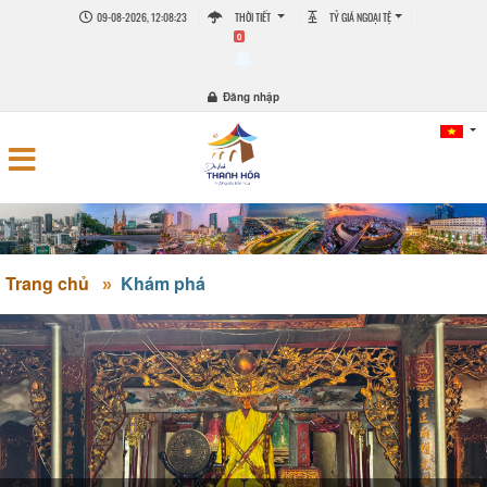
09-08-2026, 12:08:23
THỜI TIẾT
TỶ GIÁ NGOẠI TỆ
0
Đăng nhập
Trang chủ
Khám phá