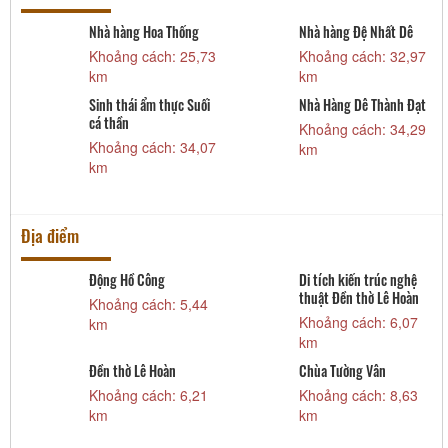
Nhà hàng Hoa Thống
Nhà hàng Đệ Nhất Dê
7
Khoảng cách: 25,73
Khoảng cách: 32,97
km
km
Sinh thái ẩm thực Suối
Nhà Hàng Dê Thành Đạt
cá thần
2
Khoảng cách: 34,29
Khoảng cách: 34,07
km
km
Địa điểm
Động Hồ Công
Di tích kiến trúc nghệ
thuật Đền thờ Lê Hoàn
Khoảng cách: 5,44
Khoảng cách: 6,07
km
km
Đền thờ Lê Hoàn
Chùa Tường Vân
Khoảng cách: 6,21
Khoảng cách: 8,63
km
km