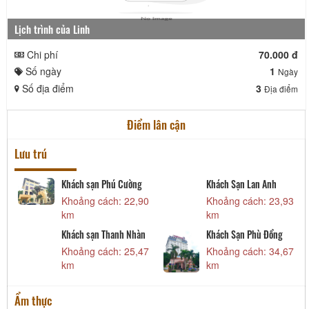
Lịch trình của Linh
Chi phí
70.000 đ
Số ngày
1
Ngày
Số địa điểm
3
Địa điểm
Điểm lân cận
Lưu trú
Khách sạn Phú Cường
Khách Sạn Lan Anh
2
Khoảng cách: 22,90
Khoảng cách: 23,93
km
km
Khách sạn Thanh Nhàn
Khách Sạn Phù Đổng
5
Khoảng cách: 25,47
Khoảng cách: 34,67
km
km
Ẩm thực