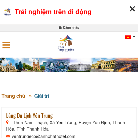
07-08-2026, 10:14:24
THỜI TIẾT
TỶ GIÁ NGOẠI TỆ
Trải nghiệm trên di động
0
Đăng nhập
Trang chủ
Giải trí
Làng Du Lịch Yên Trung
Thôn Nam Thạch, Xã Yên Trung, Huyện Yên Định, Thanh
Hóa, Tỉnh Thanh Hóa
yentrungeco@anhphathotel.com