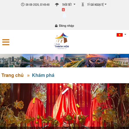
08-08-2026, 07:49:48
THỜI TIẾT
TỶ GIÁ NGOẠI TỆ
0
Đăng nhập
Trang chủ
Khám phá