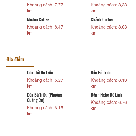
Khoảng cách: 7,77
Khoảng cách: 8,33
km
km
Michin Coffee
Chảnh Coffee
Khoảng cách: 8,47
Khoảng cách: 8,63
km
km
Địa điểm
i
Đền thờ Họ Trần
Đền Bà Triều
Khoảng cách: 5,27
Khoảng cách: 6,13
km
km
Đền Bà Triều (Phường
Đền - Nghè Đề Lĩnh
h
Quảng Cư)
Khoảng cách: 6,76
Khoảng cách: 6,15
km
km