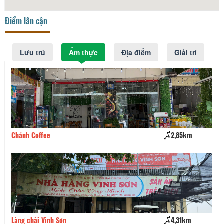
Điểm lân cận
Lưu trú
Ẩm thực
Địa điểm
Giải trí
Chảnh Coffee
2,85km
Nh
Làng chài Vinh Sơn
4,31km
Nh