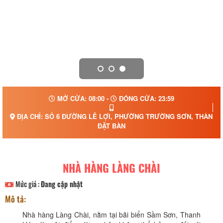
MỞ CỬA: 08:00 -
ĐÓNG CỬA: 23:59
ĐỊA CHỈ: SỐ 6 ĐƯỜNG LÊ LỢI, PHƯỜNG TRƯỜNG SƠN, THÀNH P
ĐẶT BÀN
NHÀ HÀNG LÀNG CHÀI
Mức giá :
Đang cập nhật
Mô tả:
Nhà hàng Làng Chài, nằm tại bãi biển Sầm Sơn, Thanh