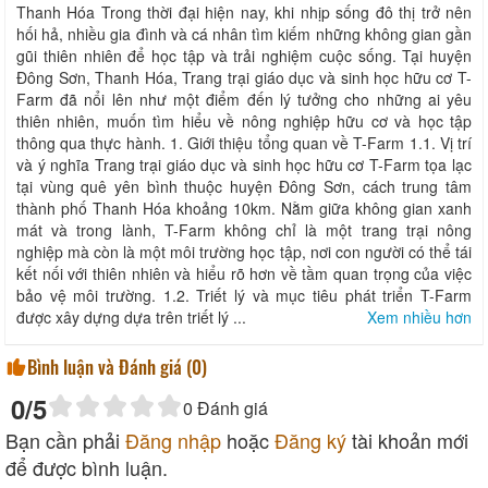
Thanh Hóa Trong thời đại hiện nay, khi nhịp sống đô thị trở nên
hối hả, nhiều gia đình và cá nhân tìm kiếm những không gian gần
gũi thiên nhiên để học tập và trải nghiệm cuộc sống. Tại huyện
Đông Sơn, Thanh Hóa, Trang trại giáo dục và sinh học hữu cơ T-
Farm đã nổi lên như một điểm đến lý tưởng cho những ai yêu
thiên nhiên, muốn tìm hiểu về nông nghiệp hữu cơ và học tập
thông qua thực hành. 1. Giới thiệu tổng quan về T-Farm 1.1. Vị trí
và ý nghĩa Trang trại giáo dục và sinh học hữu cơ T-Farm tọa lạc
tại vùng quê yên bình thuộc huyện Đông Sơn, cách trung tâm
thành phố Thanh Hóa khoảng 10km. Nằm giữa không gian xanh
mát và trong lành, T-Farm không chỉ là một trang trại nông
nghiệp mà còn là một môi trường học tập, nơi con người có thể tái
kết nối với thiên nhiên và hiểu rõ hơn về tầm quan trọng của việc
bảo vệ môi trường. 1.2. Triết lý và mục tiêu phát triển T-Farm
được xây dựng dựa trên triết lý ...
Xem nhiều hơn
Bình luận và Đánh giá (
0
)
0
/5
0
Đánh giá
Bạn cần phải
Đăng nhập
hoặc
Đăng ký
tài khoản mới
để được bình luận.