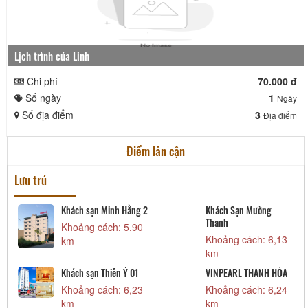
Lịch trình của Linh
Chi phí
70.000 đ
Số ngày
1
Ngày
Số địa điểm
3
Địa điểm
Điểm lân cận
Lưu trú
1
Khách sạn Minh Hằng 2
Khách Sạn Mường
Thanh
Khoảng cách: 5,90
Khoảng cách: 6,13
km
km
Khách sạn Thiên Ý 01
VINPEARL THANH HÓA
Khoảng cách: 6,23
Khoảng cách: 6,24
km
km