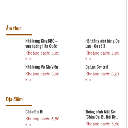
Ẩm thực
Nhà hàng KingBBQ –
Hệ thống nhà hàng Dạ
vua nướng Hàn Quốc
Lan - Cơ sở 3
Khoảng cách: 5,85
Khoảng cách: 5,89
km
km
Nhà hàng Vũ Gia Viên
Dạ Lan Central
Khoảng cách: 6,06
Khoảng cách: 6,21
km
km
Địa điểm
Chùa Đại Bi
Thắng cảnh Mật Sơn
(Chùa Đại Bi, Núi Kỳ
Khoảng cách: 5,50
Lân)
Khoảng cách: 5,50
km