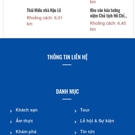
km
Thái Miếu nhà Hậu Lê
Khu văn hóa tưởng
niệm Chủ tịch Hồ Chí
Khoảng cách: 6,01
Minh
Khoảng cách: 6,45
km
km
THÔNG TIN LIÊN HỆ
DANH MỤC
Khách sạn
Tour
Ẩm thực
Lễ hội & Sự kiện
Khám phá
Tin tức