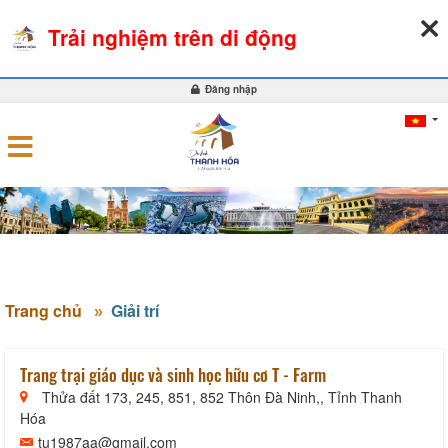
07-08-2026, 07:12:51
THỜI TIẾT
TỶ GIÁ NGOẠI TỆ
Trải nghiệm trên di động
0
Đăng nhập
Trang chủ
Giải trí
Trang trại giáo dục và sinh học hữu cơ T - Farm
Thửa đất 173, 245, 851, 852 Thôn Đà Ninh,, Tỉnh Thanh
Hóa
tu1987aa@gmail.com