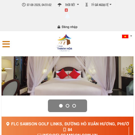
07-08-2026, 04:51:02
THỜI TIẾT
TỶ GIÁ NGOẠI TỆ
0
Đăng nhập
FLC SAMSON GOLF LINKS, ĐƯỜNG HỒ XUÂN HƯƠNG, PHƯỜNG Q
84