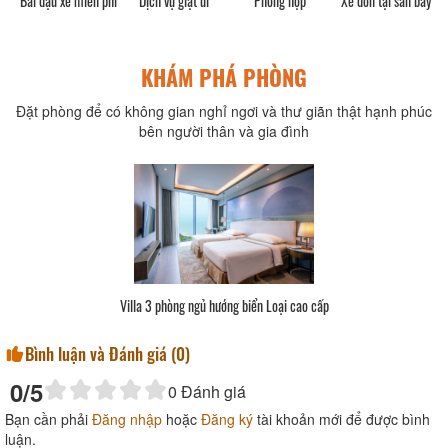
Bãi đậu xe miễn phí
Dịch vụ giặt ủi
Phòng họp
Xe đón tại sân bay
KHÁM PHÁ PHÒNG
Đặt phòng để có không gian nghỉ ngơi và thư giãn thật hạnh phúc
bên người thân và gia đình
Villa 3 phòng ngủ hướng biển Loại cao cấp
Bình luận và Đánh giá (
0
)
0
/5
0
Đánh giá
Bạn cần phải
Đăng nhập
hoặc
Đăng ký
tài khoản mới để được bình
luận.