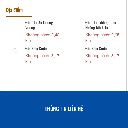
Địa điểm
Đền thờ An Dương
Đền thờ Tướng quân
Vương
Hoàng Minh Tự
Khoảng cách: 2,42
Khoảng cách: 2,65
km
km
i
Đền Độc Cước
Đền Độc Cước
Khoảng cách: 3,17
Khoảng cách: 3,17
km
km
THÔNG TIN LIÊN HỆ