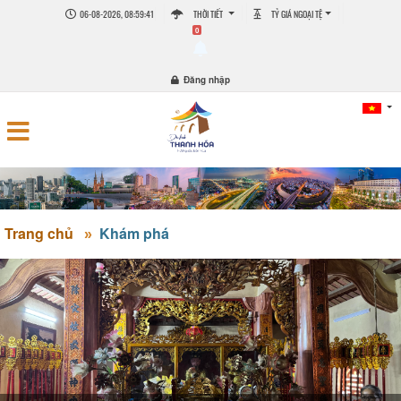
06-08-2026, 08:59:42
THỜI TIẾT
TỶ GIÁ NGOẠI TỆ
0
Đăng nhập
Trang chủ
Khám phá