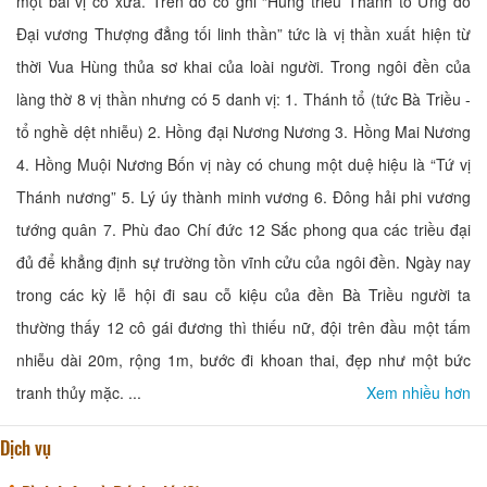
một bài vị cổ xưa. Trên đó có ghi “Hùng triều Thánh tổ Ưng đồ
Đại vương Thượng đẳng tối linh thần” tức là vị thần xuất hiện từ
thời Vua Hùng thủa sơ khai của loài người. Trong ngôi đền của
làng thờ 8 vị thần nhưng có 5 danh vị: 1. Thánh tổ (tức Bà Triều -
tổ nghề dệt nhiễu) 2. Hồng đại Nương Nương 3. Hồng Mai Nương
4. Hồng Muội Nương Bốn vị này có chung một duệ hiệu là “Tứ vị
Thánh nương” 5. Lý úy thành minh vương 6. Đông hải phi vương
tướng quân 7. Phù đao Chí đức 12 Sắc phong qua các triều đại
đủ để khẳng định sự trường tồn vĩnh cửu của ngôi đền. Ngày nay
trong các kỳ lễ hội đi sau cỗ kiệu của đền Bà Triều người ta
thường thấy 12 cô gái đương thì thiếu nữ, đội trên đầu một tấm
nhiễu dài 20m, rộng 1m, bước đi khoan thai, đẹp như một bức
tranh thủy mặc. ...
Xem nhiều hơn
Dịch vụ