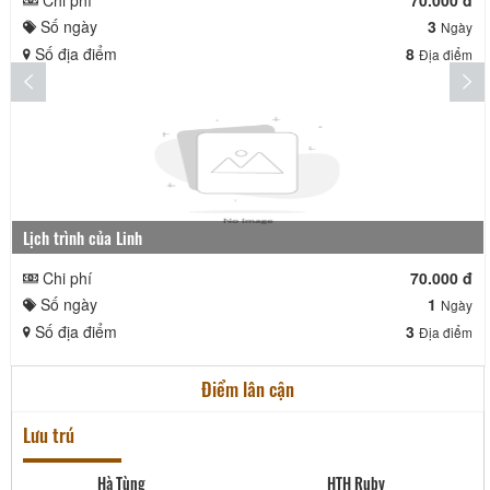
Số ngày
3
Ngày
Số địa điểm
8
Địa điểm
Lịch trình của Linh
Chi phí
70.000 đ
Số ngày
1
Ngày
Số địa điểm
3
Địa điểm
Điểm lân cận
Lưu trú
2
Hà Tùng
HTH Ruby