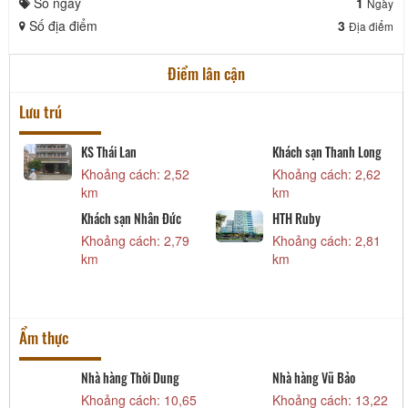
Số ngày
1
Ngày
Số địa điểm
3
Địa điểm
Điểm lân cận
Lưu trú
2
KS Thái Lan
Khách sạn Thanh Long
Khoảng cách: 2,52
Khoảng cách: 2,62
km
km
Khách sạn Nhân Đức
HTH Ruby
Khoảng cách: 2,79
Khoảng cách: 2,81
km
km
Ẩm thực