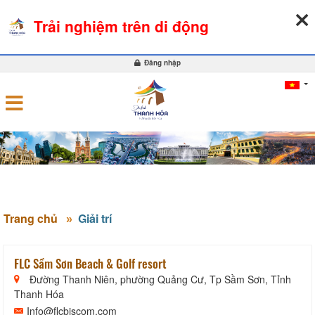
06-08-2026, 04:06:57
THỜI TIẾT
TỶ GIÁ NGOẠI TỆ
Trải nghiệm trên di động
0
Đăng nhập
Trang chủ
Giải trí
FLC Sầm Sơn Beach & Golf resort
Đường Thanh Niên, phường Quảng Cư, Tp Sầm Sơn, Tỉnh
Thanh Hóa
Info@flcbiscom.com