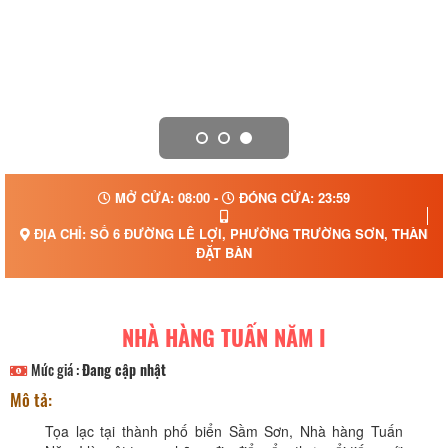
MỞ CỬA: 08:00 -
ĐÓNG CỬA: 23:59
ĐỊA CHỈ: SỐ 6 ĐƯỜNG LÊ LỢI, PHƯỜNG TRƯỜNG SƠN, THÀNH P
ĐẶT BÀN
NHÀ HÀNG TUẤN NĂM I
Mức giá :
Đang cập nhật
Mô tả:
Tọa lạc tại thành phố biển Sầm Sơn, Nhà hàng Tuấn