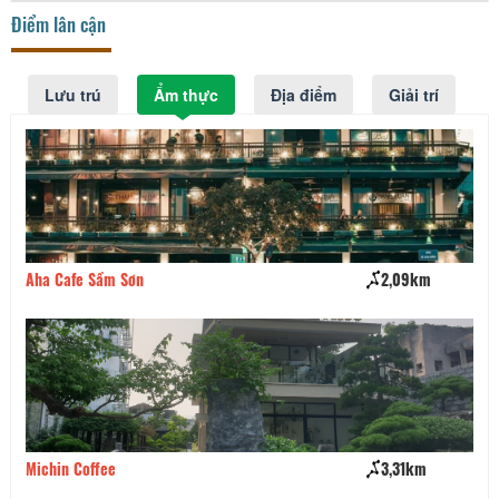
Điểm lân cận
Lưu trú
Ẩm thực
Địa điểm
Giải trí
Aha Cafe Sầm Sơn
2,09km
Ch
Michin Coffee
3,31km
Là