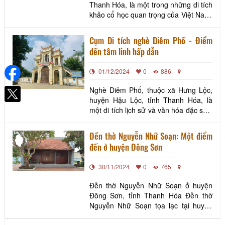
Thanh Hóa, là một trong những di tích
khảo cổ học quan trọng của Việt Nam,
đánh dấu dấu vết của người nguyên
thủy trên dải đất này. Phát hiện từ
Cụm Di tích nghè Diêm Phố - Điểm
những năm 1960, Núi Đọ đã trở thành
đến tâm linh hấp dẫn
điểm sáng trong nghiên cứu thời tiền
sử, đặc biệt liên quan đến thời đại đồ
01/12/2024
0
886
đá cũ.
Nghè Diêm Phố, thuộc xã Hưng Lộc,
huyện Hậu Lộc, tỉnh Thanh Hóa, là
một di tích lịch sử và văn hóa đặc sắc,
gắn liền với những câu chuyện về
truyền thống đánh bắt và buôn bán
Đền thờ Nguyễn Nhữ Soạn: Một điểm
thủy sản của cư dân vùng biển. Nghè
đến ở huyện Đông Sơn
được xây dựng để thờ Thành hoàng
làng và các vị thần linh bảo trợ, thể
30/11/2024
0
765
hiện tín ngưỡng dâ
Đền thờ Nguyễn Nhữ Soạn ở huyện
Đông Sơn, tỉnh Thanh Hóa Đền thờ
Nguyễn Nhữ Soạn tọa lạc tại huyện
Đông Sơn, tỉnh Thanh Hóa, là một di