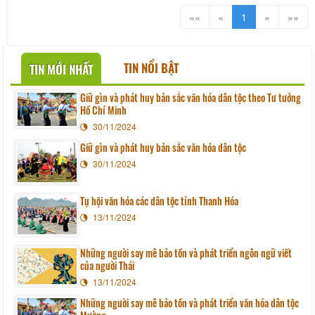
tích lịch sử và văn hóa tiêu biểu, gắn
liền với tên tuổi của vị tướng tài ba thời
««
«
1
»
»»
Lê sơ. Nguyễn Nhữ Soạn (1392–
1448) là người xã Đông Sơn, ông
được biết đến là một
TIN NỔI BẬT
TIN MỚI NHẤT
Giữ gìn và phát huy bản sắc văn hóa dân tộc theo Tư tưởng
Hồ Chí Minh
30/11/2024
Giữ gìn và phát huy bản sắc văn hóa dân tộc
30/11/2024
Tụ hội văn hóa các dân tộc tỉnh Thanh Hóa
13/11/2024
Những người say mê bảo tồn và phát triển ngôn ngữ viết
của người Thái
13/11/2024
Những người say mê bảo tồn và phát triển văn hóa dân tộc