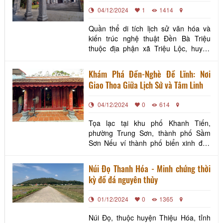
giá trị của quần thể di tích quốc gia
04/12/2024
1
1414
đặc biệt
Quần thể di tích lịch sử văn hóa và
kiến trúc nghệ thuật Đền Bà Triệu
thuộc địa phận xã Triệu Lộc, huyện
Hậu Lộc, tỉnh Thanh Hóa, là sự kết
hợp giữa các công trình kiến trúc nghệ
Khám Phá Đền-Nghè Đề Lĩnh: Nơi
thuật có giá trị thẩm mỹ đặc sắc, với
Giao Thoa Giữa Lịch Sử và Tâm Linh
cảnh quan thiên nhiên hài hòa, tươi
đẹp. Quần thể này bao gồm các hạng
04/12/2024
0
614
mục công trì
Tọa lạc tại khu phố Khanh Tiến,
phường Trung Sơn, thành phố Sầm
Sơn Nếu ví thành phố biển xinh đẹp
Sầm Sơn là một phức hợp di sản giàu
giá trị thì hệ thống các đền thờ: Thiên,
Núi Đọ Thanh Hóa - Minh chứng thời
nhân, thần, thành hoàng và chùa thờ
kỳ đồ đá nguyên thủy
phật ở đây tựa hồ như những nét
chấm phá độc đáo, đa sắc, đa thanh
01/12/2024
0
1365
trên nền bức tranh t
Núi Đọ, thuộc huyện Thiệu Hóa, tỉnh