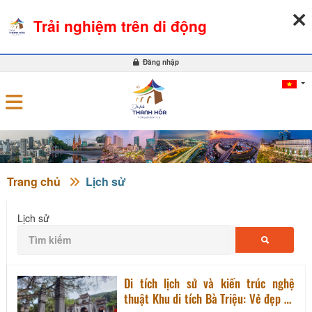
08-08-2026, 10:56:57
THỜI TIẾT
TỶ GIÁ NGOẠI TỆ
Trải nghiệm trên di động
0
Đăng nhập
Trang chủ
Lịch sử
Lịch sử
Di tích lịch sử và kiến trúc nghệ
thuật Khu di tích Bà Triệu: Vẻ đẹp và