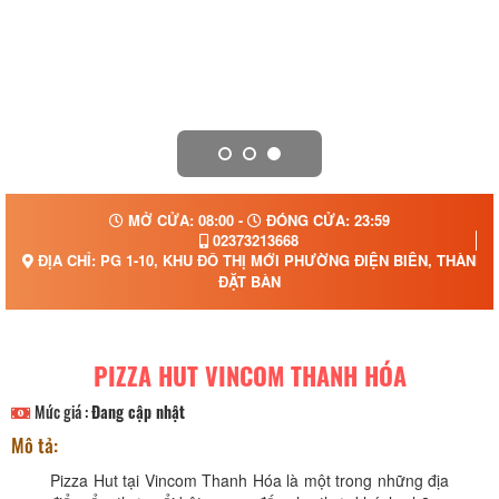
MỞ CỬA: 08:00 -
ĐÓNG CỬA: 23:59
02373213668
ĐỊA CHỈ: PG 1-10, KHU ĐÔ THỊ MỚI PHƯỜNG ĐIỆN BIÊN, THÀNH
ĐẶT BÀN
PIZZA HUT VINCOM THANH HÓA
Mức giá :
Đang cập nhật
Mô tả:
Pizza Hut tại Vincom Thanh Hóa là một trong những địa