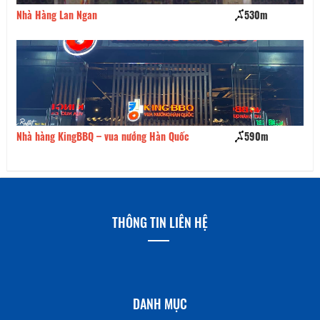
Nhà Hàng Lan Ngan
530m
Co
Nhà hàng KingBBQ – vua nướng Hàn Quốc
590m
Cử
THÔNG TIN LIÊN HỆ
DANH MỤC