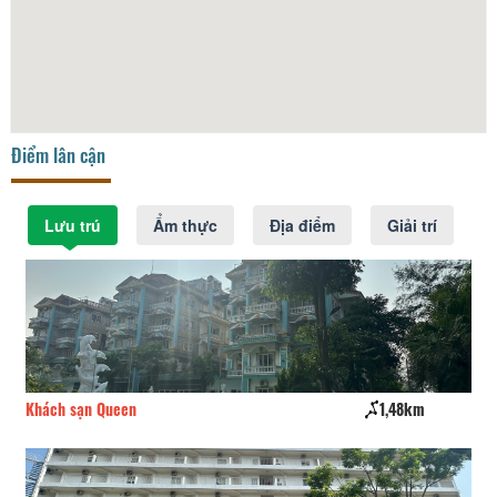
Điểm lân cận
Lưu trú
Ẩm thực
Địa điểm
Giải trí
Khách sạn Queen
1,48km
Re