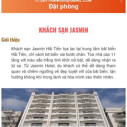
DUYTHANH305@GMAIL.COM
Đặt phòng
KHÁCH SẠN JASMIN
Giới thiệu
Khách sạn Jasmin Hải Tiến tọa lạc tại trung tâm bãi biển
Hải Tiến, chỉ cách bờ biển vài bước chân. Tòa nhà cao 11
tầng với màu sắc trắng tinh khôi nổi bật, dễ dàng nhận ra
từ xa. Từ Jasmin Hotel, du khách có thể dễ dàng tham
quan và chiêm ngưỡng vẻ đẹp tuyệt vời của bãi biển, tận
hưởng không khí trong lành và hòa mình vào thiên nhiên.