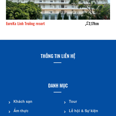
EureKa Linh Trường resort
2,17km
FL
THÔNG TIN LIÊN HỆ
DANH MỤC
Khách sạn
Tour
Ẩm thực
Lễ hội & Sự kiện