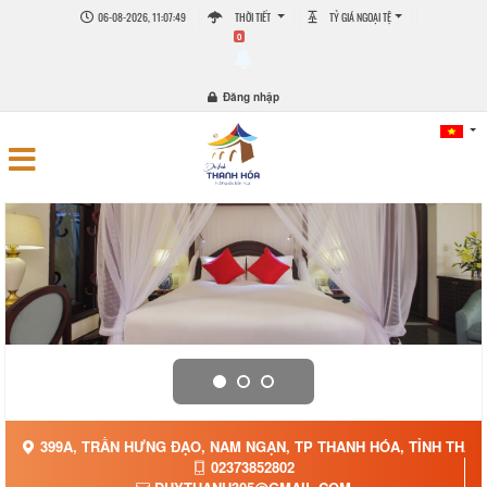
06-08-2026, 11:07:49
THỜI TIẾT
TỶ GIÁ NGOẠI TỆ
0
Đăng nhập
399A, TRẦN HƯNG ĐẠO, NAM NGẠN, TP THANH HÓA, TỈNH THAN
02373852802