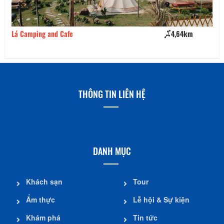
Lá Camping and Cafe
4,64km
Pi
THÔNG TIN LIÊN HỆ
DANH MỤC
Khách sạn
Tour
Ẩm thực
Lễ hội & Sự kiện
Khám phá
Tin tức