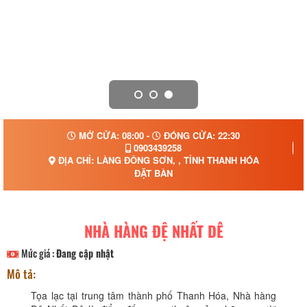
MỞ CỬA: 08:00 -
ĐÓNG CỬA: 22:30
0903439258
ĐỊA CHỈ: LÀNG ĐÔNG SƠN, , TỈNH THANH HÓA
ĐẶT BÀN
NHÀ HÀNG ĐỆ NHẤT DÊ
Mức giá :
Đang cập nhật
Mô tả:
Tọa lạc tại trung tâm thành phố Thanh Hóa, Nhà hàng