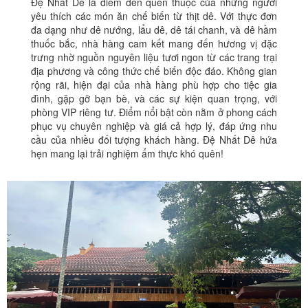
Đệ Nhất Dê là điểm đến quen thuộc của những người
yêu thích các món ăn chế biến từ thịt dê. Với thực đơn
đa dạng như dê nướng, lẩu dê, dê tái chanh, và dê hầm
thuốc bắc, nhà hàng cam kết mang đến hương vị đặc
trưng nhờ nguồn nguyên liệu tươi ngon từ các trang trại
địa phương và công thức chế biến độc đáo. Không gian
rộng rãi, hiện đại của nhà hàng phù hợp cho tiệc gia
đình, gặp gỡ bạn bè, và các sự kiện quan trọng, với
phòng VIP riêng tư. Điểm nổi bật còn nằm ở phong cách
phục vụ chuyên nghiệp và giá cả hợp lý, đáp ứng nhu
cầu của nhiều đối tượng khách hàng. Đệ Nhất Dê hứa
hẹn mang lại trải nghiệm ẩm thực khó quên!