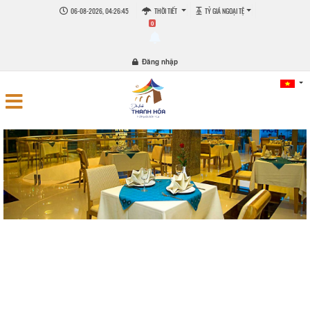
06-08-2026, 04:26:46
THỜI TIẾT
TỶ GIÁ NGOẠI TỆ
0
Đăng nhập