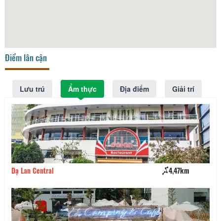
Điểm lân cận
Lưu trú
Ẩm thực
Địa điểm
Giải trí
Dạ Lan Central
4,47km
Cà