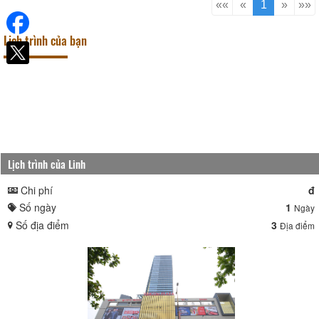
huyện Cẩm Thủy (hiện đang sinh sống
««
«
1
»
»»
tại TP Thanh Hóa) và nhà thơ Phạm
Vương Anh, quê huyện Ngọc Lặc. Về
Lịch trình của bạn
nhà nghiên cứu văn hóa
Lịch trình của Linh
Chi phí
đ
Số ngày
1
Ngày
Số địa điểm
3
Địa điểm