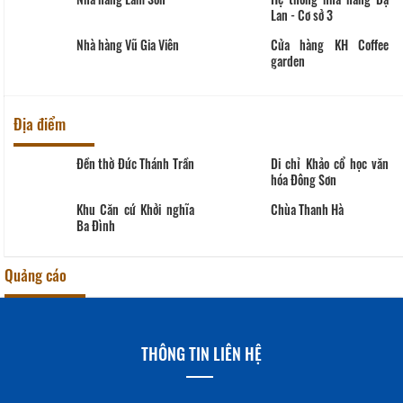
Nhà hàng Lam Sơn
Hệ thống nhà hàng Dạ
Lan - Cơ sở 3
Nhà hàng Vũ Gia Viên
Cửa hàng KH Coffee
garden
Địa điểm
Đền thờ Đức Thánh Trần
Di chỉ Khảo cổ học văn
hóa Đông Sơn
Khu Căn cứ Khởi nghĩa
Chùa Thanh Hà
Ba Đình
Quảng cáo
THÔNG TIN LIÊN HỆ