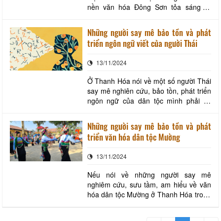
nền văn hóa Đông Sơn tỏa sáng từ
thuở Vua Hùng dựng nước. Đây cùng là
nơi sinh sống của 7 dân tộc anh em và
Những người say mê bảo tồn và phát
mỗi cộng đồng còn bảo tồn những sắc
triển ngôn ngữ viết của người Thái
thái văn hóa riêng cùng bản sắc, các
giá trị văn hóa tốt đẹp, góp phần hợp
13/11/2024
thành nền văn
Ở Thanh Hóa nói về một số người Thái
say mê nghiên cứu, bảo tồn, phát triển
ngôn ngữ của dân tộc mình phải kể
đến các ông: Hà Nam Ninh, Cao Bằng
Nghĩa và Phạm Bá Thược. Ông Cao
Những người say mê bảo tồn và phát
Bằng Nghĩa (đứng bên phải mặc áo
triển văn hóa dân tộc Mường
trắng), ông Hà Nam Ninh (đứng giữa)
và các cộng sự thảo luận về bảo tồn tri
13/11/2024
thức bản địa.
Nếu nói về những người say mê
nghiêm cứu, sưu tầm, am hiểu về văn
hóa dân tộc Mường ở Thanh Hóa trong
số đó phải nhắc đến nhà nghiên cứu
văn hóa dân gian Cao Sơn Hải quê ở