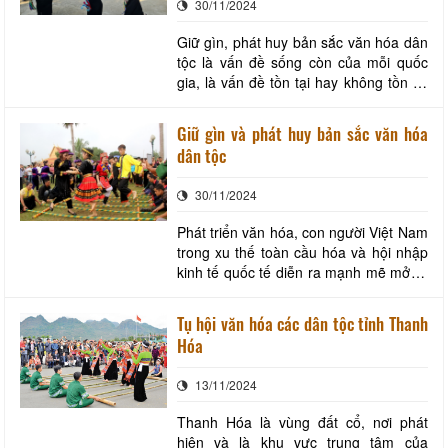
30/11/2024
Giữ gìn, phát huy bản sắc văn hóa dân
tộc là vấn đề sống còn của mỗi quốc
gia, là vấn đề tồn tại hay không tồn tại
của từng dân tộc. Bản sắc văn hóa
dân tộc Việt Nam là tài sản vô giá; là
Giữ gìn và phát huy bản sắc văn hóa
linh hồn của dân tộc được hun đúc qua
dân tộc
hàng ngàn năm dựng nước và giữ
nước với bao biến cố thăng trầm của
30/11/2024
lịch
Phát triển văn hóa, con người Việt Nam
trong xu thế toàn cầu hóa và hội nhập
kinh tế quốc tế diễn ra mạnh mẽ mở ra
nhiều cơ hội, điều kiện thuận lợi, tuy
nhiên cũng phải đối diện với không ít
Tụ hội văn hóa các dân tộc tỉnh Thanh
khó khăn, thách thức, nhất là trước sự
Hóa
xuất hiện của không ít luồng tư tưởng
ngoại lai và những trào lưu xấu
13/11/2024
Thanh Hóa là vùng đất cổ, nơi phát
hiện và là khu vực trung tâm của