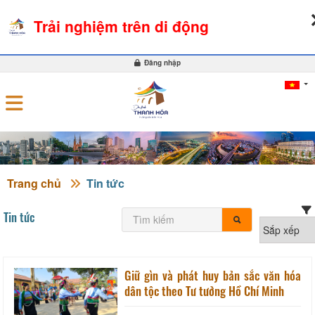
08-08-2026, 07:22:18
THỜI TIẾT
TỶ GIÁ NGOẠI TỆ
Trải nghiệm trên di động
0
Đăng nhập
Trang chủ
Tin tức
Tin tức
Giữ gìn và phát huy bản sắc văn hóa
dân tộc theo Tư tưởng Hồ Chí Minh