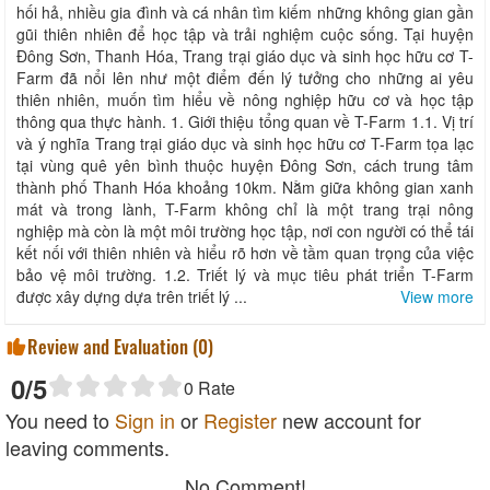
hối hả, nhiều gia đình và cá nhân tìm kiếm những không gian gần
gũi thiên nhiên để học tập và trải nghiệm cuộc sống. Tại huyện
Đông Sơn, Thanh Hóa, Trang trại giáo dục và sinh học hữu cơ T-
Farm đã nổi lên như một điểm đến lý tưởng cho những ai yêu
thiên nhiên, muốn tìm hiểu về nông nghiệp hữu cơ và học tập
thông qua thực hành. 1. Giới thiệu tổng quan về T-Farm 1.1. Vị trí
và ý nghĩa Trang trại giáo dục và sinh học hữu cơ T-Farm tọa lạc
tại vùng quê yên bình thuộc huyện Đông Sơn, cách trung tâm
thành phố Thanh Hóa khoảng 10km. Nằm giữa không gian xanh
mát và trong lành, T-Farm không chỉ là một trang trại nông
nghiệp mà còn là một môi trường học tập, nơi con người có thể tái
kết nối với thiên nhiên và hiểu rõ hơn về tầm quan trọng của việc
bảo vệ môi trường. 1.2. Triết lý và mục tiêu phát triển T-Farm
được xây dựng dựa trên triết lý ...
View more
Review and Evaluation (
0
)
0
/5
0
Rate
You need to
Sign in
or
Register
new account for
leaving comments.
No Comment!