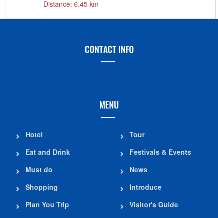
Distance: 6.45 km
CONTACT INFO
MENU
Hotel
Tour
Eat and Drink
Festivals & Events
Must do
News
Shopping
Introduce
Plan You Trip
Visitor's Guide