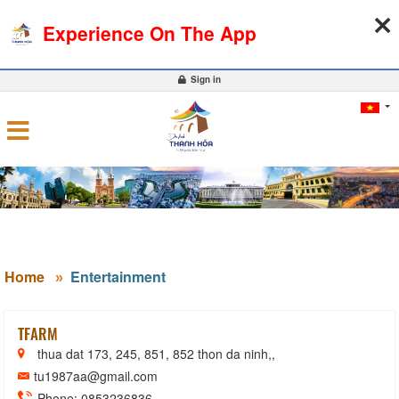
06-08-2026, 11:22:20
WEATHER
EXCHANGE RATE
Experience On The App
0
Sign in
Home
Entertainment
TFARM
thua dat 173, 245, 851, 852 thon da ninh,,
tu1987aa@gmail.com
Phone: 0853236836