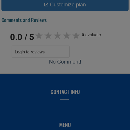
Customize plan
Comments and Reviews
★★★★★
★★★★★
★★★★★
0.0
/ 5
0
evaluate
Login to reviews
No Comment!
CONTACT INFO
MENU