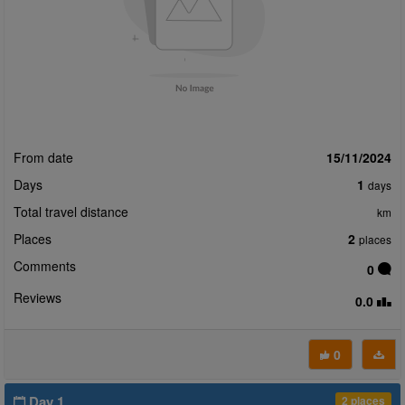
From date
15/11/2024
Days
1
days
Total travel distance
km
Places
2
places
Comments
0
Reviews
0.0
0
Day 1
2 places