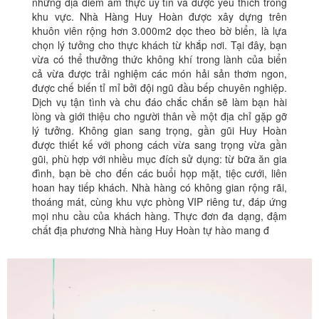
những địa điểm ẩm thực uy tín và được yêu thích trong
khu vực. Nhà Hàng Huy Hoàn được xây dựng trên
khuôn viên rộng hơn 3.000m2 dọc theo bờ biển, là lựa
chọn lý tưởng cho thực khách từ khắp nơi. Tại đây, bạn
vừa có thể thưởng thức không khí trong lành của biển
cả vừa được trải nghiệm các món hải sản thơm ngon,
được chế biến tỉ mỉ bởi đội ngũ đầu bếp chuyên nghiệp.
Dịch vụ tận tình và chu đáo chắc chắn sẽ làm bạn hài
lòng và giới thiệu cho người thân về một địa chỉ gặp gỡ
lý tưởng. Không gian sang trọng, gần gũi Huy Hoàn
được thiết kế với phong cách vừa sang trọng vừa gần
gũi, phù hợp với nhiều mục đích sử dụng: từ bữa ăn gia
đình, bạn bè cho đến các buổi họp mặt, tiệc cưới, liên
hoan hay tiếp khách. Nhà hàng có không gian rộng rãi,
thoáng mát, cùng khu vực phòng VIP riêng tư, đáp ứng
mọi nhu cầu của khách hàng. Thực đơn đa dạng, đậm
chất địa phương Nhà hàng Huy Hoàn tự hào mang đ