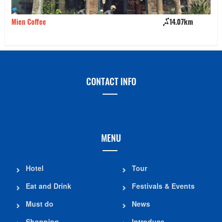
Mien Coffee
14.07km
Th
CONTACT INFO
MENU
Hotel
Tour
Eat and Drink
Festivals & Events
Must do
News
Shopping
Introduce