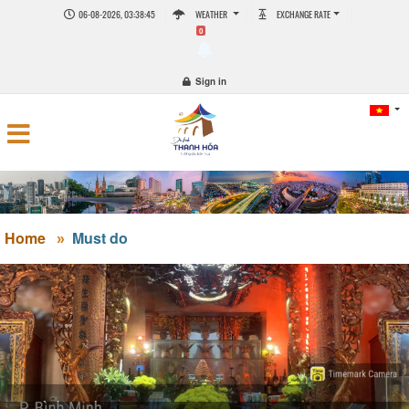
06-08-2026, 03:38:45
WEATHER
EXCHANGE RATE
0
Sign in
Home
Must do