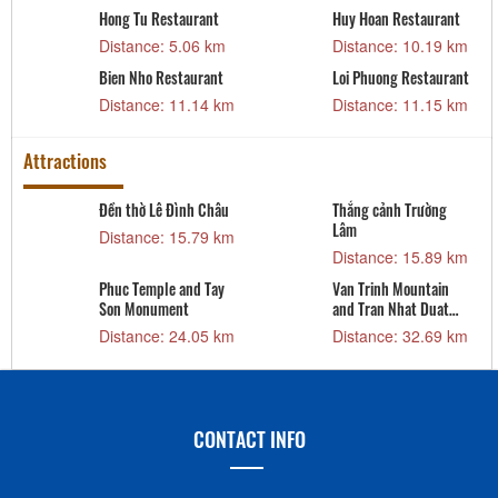
Hong Tu Restaurant
Huy Hoan Restaurant
Distance: 5.06 km
Distance: 10.19 km
Bien Nho Restaurant
Loi Phuong Restaurant
Distance: 11.14 km
Distance: 11.15 km
Attractions
Đền thờ Lê Đình Châu
Thắng cảnh Trường
Lâm
Distance: 15.79 km
Distance: 15.89 km
Phuc Temple and Tay
Van Trinh Mountain
Son Monument
and Tran Nhat Duat
m
Temple
Distance: 24.05 km
Distance: 32.69 km
CONTACT INFO