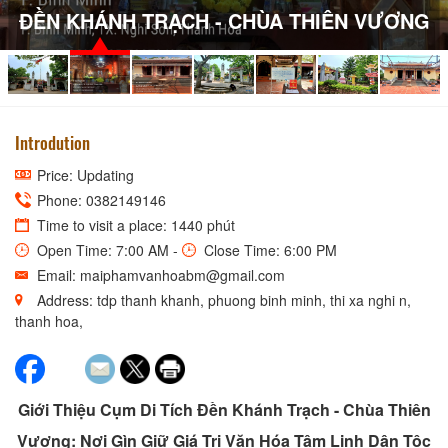
ĐỀN KHÁNH TRẠCH - CHÙA THIÊN VƯƠNG
Introdution
Price: Updating
Phone: 0382149146
Time to visit a place: 1440 phút
Open Time: 7:00 AM -
Close Time: 6:00 PM
Email: maiphamvanhoabm@gmail.com
Address: tdp thanh khanh, phuong binh minh, thi xa nghi n,
thanh hoa,
Giới Thiệu Cụm Di Tích Đền Khánh Trạch - Chùa Thiên
Vương: Nơi Gìn Giữ Giá Trị Văn Hóa Tâm Linh Dân Tộc