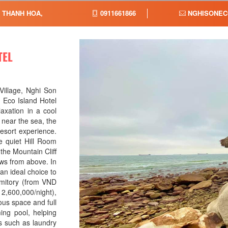
, THANH HOA,
0911661866
NGHISONEC
TEL
Village, Nghi Son
Eco Island Hotel
laxation in a cool
 near the sea, the
resort experience.
e quiet Hill Room
the Mountain Cliff
ws from above. In
an ideal choice to
rmitory (from VND
2,600,000/night),
ious space and full
ing pool, helping
ies such as laundry