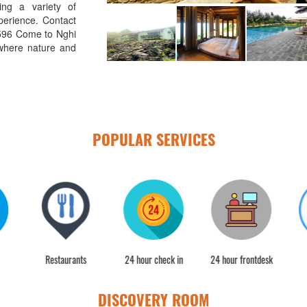
ing a variety of
xperience. Contact
596 Come to Nghi
where nature and
POPULAR SERVICES
b
Restaurants
24 hour check in
24 hour frontdesk
DISCOVERY ROOM