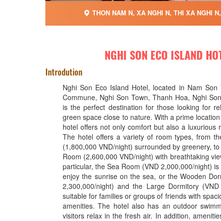
THON NAM N, XA NGHI N, THI XA NGHI N
NGHI SON ECO ISLAND HO
Introdution
Nghi Son Eco Island Hotel, located in Nam Son 
Commune, Nghi Son Town, Thanh Hoa, Nghi Son 
is the perfect destination for those looking for re
green space close to nature. With a prime location
hotel offers not only comfort but also a luxurious 
The hotel offers a variety of room types, from th
(1,800,000 VND/night) surrounded by greenery, to 
Room (2,600,000 VND/night) with breathtaking vie
particular, the Sea Room (VND 2,000,000/night) is 
enjoy the sunrise on the sea, or the Wooden Do
2,300,000/night) and the Large Dormitory (VND 
suitable for families or groups of friends with spac
amenities. The hotel also has an outdoor swimm
visitors relax in the fresh air. In addition, amenit