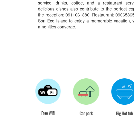
service, drinks, coffee, and a restaurant serv
delicious dishes also contribute to the perfect e
the reception: 0911661886; Restaurant: 0906586
Son Eco Island to enjoy a memorable vacation, 
amenities converge.
Free Wifi
Car park
Big Hot tu