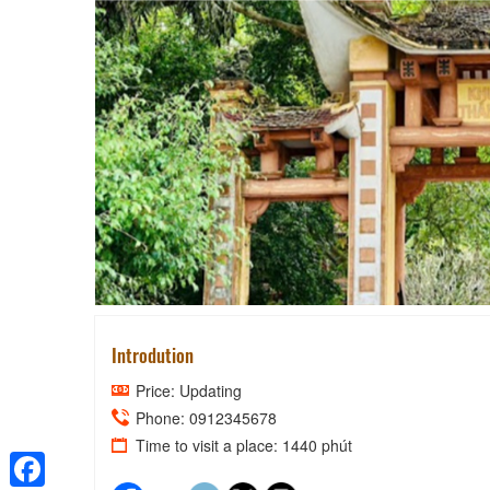
ĐỀN CẦM BÁ THƯỚC 
Introdution
Price: Updating
Phone: 0912345678
Time to visit a place: 1440 phút