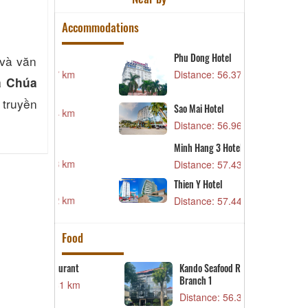
Accommodations
l
Phu Dong Hotel
M
 và văn
27 km
Distance: 56.37 km
D
à Chúa
B
 truyền
Sao Mai Hotel
24 km
D
Distance: 56.96 km
T
Minh Hang 3 Hotel
D
58 km
Distance: 57.43 km
M
Thien Y Hotel
D
32 km
Distance: 57.44 km
Food
urant
Kando Seafood Restaurant –
K
Branch 1
31 km
D
Distance: 56.37 km