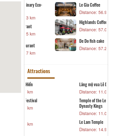
K
inary Eco-
Le Gia Coffee
K
Distance: 56.96 km
D
53 km
Highlands Coffee system
D
rant
Distance: 57.07 km
D
85 km
D
De Do fish cake
urant
D
Distance: 57.20 km
87 km
Attractions
Hiển
Lăng mộ vua Lê Dụ Tông
C
7 km
Distance: 11.07 km
D
Temple of the Le Trung Hung
T
estival
Dynasty Kings
D
1 km
Distance: 11.08 km
C
Le Lam Temple
D
Distance: 14.91 km
0 km