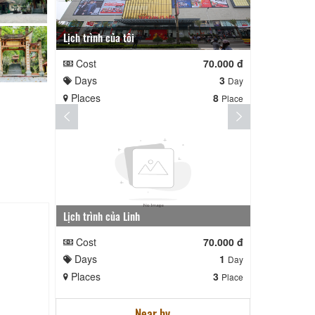
Lịch trình của tôi
Lịch trình te
Cost
70.000 đ
Cost
Days
3
Days
Day
Places
8
Places
Place
Lịch trình của Linh
nga nè lai
Cost
70.000 đ
Cost
Days
1
Days
Day
Places
3
Places
Place
Near by