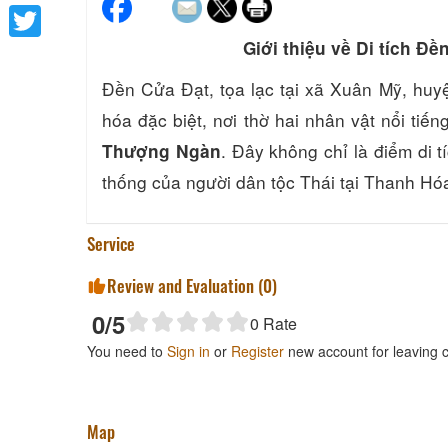
Facebook
Giới thiệu về Di tích 
Twitter
Đền Cửa Đạt, tọa lạc tại xã Xuân Mỹ, huyệ
hóa đặc biệt, nơi thờ hai nhân vật nổi tiế
. Đây không chỉ là điểm di t
Thượng Ngàn
thống của người dân tộc Thái tại Thanh Hó
Service
Review and Evaluation (
0
)
0
/5
0
Rate
You need to
Sign in
or
Register
new account for leaving
Map