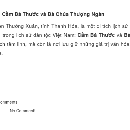
Đền Cầm Bá Thước và Bà Chúa Thượng Ngàn
Phú Cường Hotel
Thanh Nhàn Hote
n Thường Xuân, tỉnh Thanh Hóa, là một di tích lịch sử
Distance: 13.56 km
Distance: 47.
ng trong lịch sử dân tộc Việt Nam:
và
Cầm Bá Thước
B
Hotel Đại An
Lan Anh Hotel
ích tâm linh, mà còn là nơi lưu giữ những giá trị văn hóa
Distance: 52.
Distance: 13.99 km
a.
Business name
Nam Giang Hotel
Distance: 40 km
Distance: 52.
Kim Tân Hotel
Sông Quê Hotel
Distance: 55.
Distance: 45.77 km
 comments.
No Comment!
Lam Son Restaurant
Hoa Thong Resta
Distance: 13.44 km
Distance: 47.