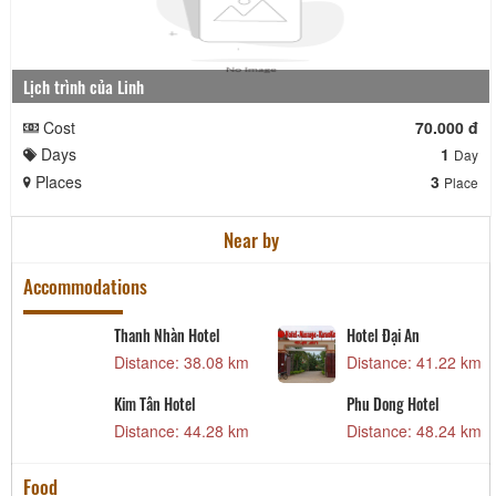
Lịch trình của Linh
Cost
70.000 đ
Days
1
Day
Places
3
Place
Near by
Accommodations
Thanh Nhàn Hotel
Hotel Đại An
Distance: 38.08 km
Distance: 41.22 km
Kim Tân Hotel
Phu Dong Hotel
m
Distance: 44.28 km
Distance: 48.24 km
Food