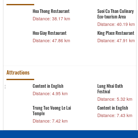
Hoa Thong Restaurant
Suoi Ca Than Culinary
Eco-tourism Area
Distance: 38.17 km
Distance: 40.19 km
Hoa Giay Restaurant
King Place Restaurant
m
Distance: 47.86 km
Distance: 47.91 km
Attractions
g
Content in English
Lung Nhai Oath
Festival
Distance: 4.95 km
Distance: 5.32 km
Trung Tuc Vuong Le Lai
Content in English
Temple
Distance: 7.43 km
Distance: 7.42 km