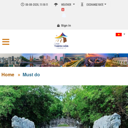
06-08-2026, 11:18:12
WEATHER
EXCHANGE RATE
0
Sign in
Home
Must do