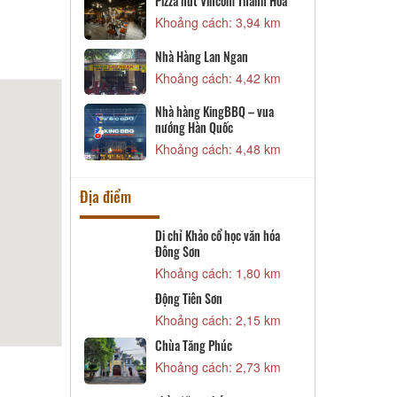
ng Dạ Lan - Cơ
C
Pizza hut Vincom Thanh Hóa
K
Khoảng cách: 3,94 km
 3,59 km
N
 Kando - Cơ
Nhà Hàng Lan Ngan
K
Khoảng cách: 4,42 km
 3,80 km
N
Nhà hàng KingBBQ – vua
K
nướng Hàn Quốc
 3,80 km
Khoảng cách: 4,48 km
Địa điểm
Di chỉ Khảo cổ học văn hóa
C
Đông Sơn
 1,46 km
K
Khoảng cách: 1,80 km
g Lương Trọng
K
Động Tiên Sơn
t
 1,61 km
Khoảng cách: 2,15 km
K
học Đông Sơn
Đ
Chùa Tăng Phúc
 1,78 km
K