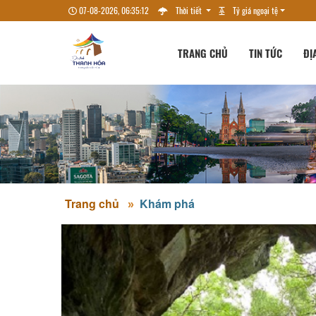
07-08-2026, 06:35:13
Thời tiết
Tỷ giá ngoại tệ
TRANG CHỦ
TIN TỨC
ĐỊ
Trang chủ
Khám phá