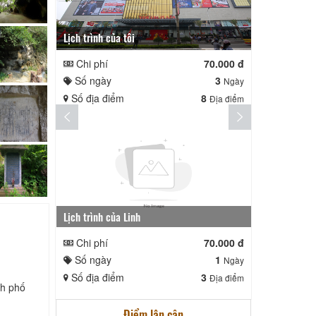
Lịch trình của tôi
Lịch trình te
Chi phí
70.000 đ
Chi phí
Số ngày
3
Số ngày
Ngày
Số địa điểm
8
Số địa điể
Địa điểm
Lịch trình của Linh
nga nè lai
Chi phí
70.000 đ
Chi phí
Số ngày
1
Số ngày
Ngày
Số địa điểm
3
Số địa điể
Địa điểm
h phố
Điểm lân cận