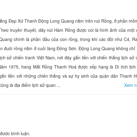
ắng Đẹp Xứ Thanh Động Long Quang nằm trên núi Rồng, ở phần mỏ
KS Xuân Thành
Khách sạn Sao M
eo truyền thuyết, dãy núi Hàm Rồng được coi là hình ảnh của một 
Khoảng cách: 3,08 km
Khoảng cách:
Quang chính là phần đầu của con rồng, trong khi các đồi như C4, R
Khách sạn Thiên 
Khách Sạn Thiên Ý
ần đuôi rồng nằm ở cuối làng Đông Sơn. Động Long Quang không chỉ n
Khoảng cách:
Khoảng cách: 3,64 km
ịch sử chiến tranh Việt Nam, nơi đây gắn liền với chiến thắng lịch s
Khách Sạn Phù 
[T] Lưu trú Vươn
ăm 1975, hang Mắt Rồng Thanh Hoá được xếp hạng là Di tích lịch
Khoảng cách:
Khoảng cách: 3,80 km
ắn liền với những chiến thắng và sự hy sinh của quân dân Thanh H
VINPEARL THANH HÓA
g là địa điểm lịch sử quan ...
Xem n
Khách sạn Centr
Khoảng cách: 3,93 km
Khoảng cách:
Nhà Hàng Dê Thành Đạt
Lá Camping and 
Khoảng cách: 1,26 km
Khoảng cách:
được bình luận.