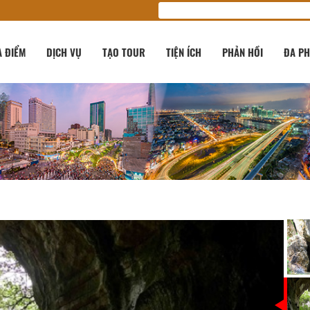
A ĐIỂM
DỊCH VỤ
TẠO TOUR
TIỆN ÍCH
PHẢN HỒI
ĐA PH