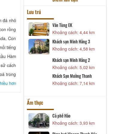
Lưu trú
m đá nhô
ai
Văn Tùng EK
K
con rồng
 3,94 km
Khoảng cách: 4,44 km
K
ada, Con
Khách sạn Minh Hằng 3
Ý 01
K
ổi tiếng
Khoảng cách: 4,58 km
 3,97 km
K
ử cầu Hàm
Khách sạn Minh Hằng 2
Đổng
K
 sử cách
Khoảng cách: 5,02 km
 4,16 km
K
oá trong
Khách Sạn Mường Thanh
K
hiều hơn
al
Khoảng cách: 7,14 km
K
 4,20 km
Ẩm thực
Cafe
Cà phê Hào
C
 3,33 km
Khoảng cách: 3,93 km
K