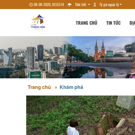
06-08-2026, 02:53:15
Thời tiết
Tỷ giá ngoại tệ
TRANG CHỦ
TIN TỨC
ĐỊ
Trang chủ
Khám phá