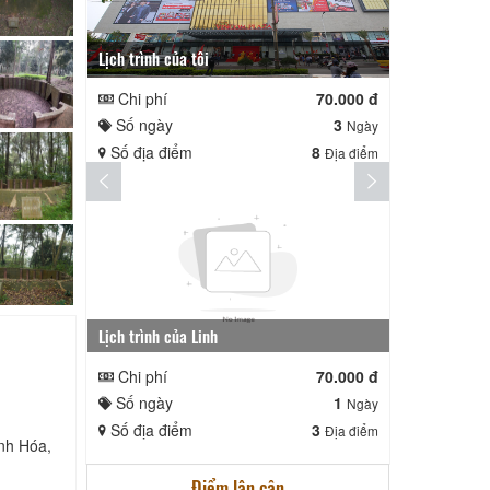
Lịch trình của tôi
Lịch trình te
Chi phí
70.000 đ
Chi phí
Số ngày
3
Số ngày
Ngày
Số địa điểm
8
Số địa điể
Địa điểm
Lịch trình của Linh
nga nè lai
Chi phí
70.000 đ
Chi phí
Số ngày
1
Số ngày
Ngày
Số địa điểm
3
Số địa điể
Địa điểm
nh Hóa,
Điểm lân cận