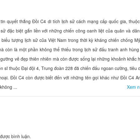
 quyết thắng Đồi C4 di tích lịch sử cách mạng cấp quốc gia, thuộ
KS Xuân Thành
[T] Lưu trú Vươn
sử đặc biệt gắn liền với những chiến công oanh liệt của quân và dân
Khoảng cách: 3,44 km
Khoảng cách:
iểu tượng lịch sử của Việt Nam trong thời kỳ kháng chiến chống Mỹ
Khách sạn Thiên 
Khách Sạn Thiên Ý
mà còn là một phần không thể thiếu trong lịch sử đấu tranh anh hùng
Khoảng cách:
Khoảng cách: 3,73 km
 ngưỡng vẻ đẹp thiên nhiên mà còn được sống lại những khoảnh khắc 
Khách Sạn Phù 
Khách sạn Sao Mai
ến sĩ thuộc Đại đội 4, Trung đoàn 228 đã chiến đấu ngoan cường, tiêu 
Khoảng cách:
Khoảng cách: 3,97 km
hoại. Đồi C4 còn được biết đến với những tên gọi khác như Đồi C4 A
VINPEARL THANH HÓA
không ...
Xem n
Khách sạn Centr
Khoảng cách: 4,04 km
Khoảng cách:
Nhà hàng Đệ Nhất Dê
Lá Camping and 
Khoảng cách: 1,11 km
Khoảng cách:
được bình luận.