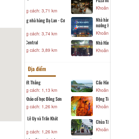
 Kando - Cơ
C
Pizza hut Vincom Thanh Hóa
K
Khoảng cách: 4,08 km
 3,71 km
N
Nhà hàng KingBBQ – vua
ng Dạ Lan - Cơ
K
nướng Hàn Quốc
Khoảng cách: 4,59 km
 3,74 km
N
K
Nhà Hàng Lan Ngan
 3,89 km
Khoảng cách: 4,59 km
Địa điểm
Cầu Hàm Rồng
C
 1,13 km
Khoảng cách: 1,38 km
K
học Đông Sơn
Động Tiên Sơn
K
 1,26 km
Khoảng cách: 1,61 km
t
K
 Trần Khát
Chùa Tăng Phúc
Đ
Khoảng cách: 2,17 km
 1,26 km
K