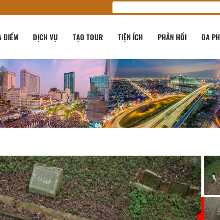
A ĐIỂM
DỊCH VỤ
TẠO TOUR
TIỆN ÍCH
PHẢN HỒI
ĐA PH