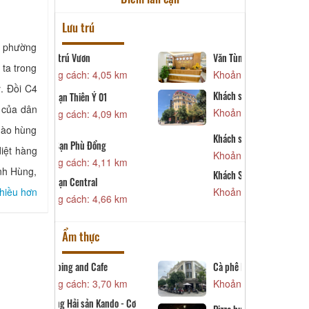
Lưu trú
c phường
Văn Tùng EK
K
 ta trong
 4,05 km
Khoảng cách: 4,68 km
K
. Đồi C4
Khách sạn Minh Hằng 3
Ý 01
K
 của dân
Khoảng cách: 4,71 km
 4,09 km
K
hào hùng
Khách sạn Minh Hằng 2
Đổng
K
diệt hàng
Khoảng cách: 5,18 km
 4,11 km
K
nh Hùng,
K
Khách Sạn Mường Thanh
hiều hơn
al
K
Khoảng cách: 7,35 km
 4,66 km
Ẩm thực
Cafe
Cà phê Hào
C
 3,70 km
Khoảng cách: 4,07 km
K