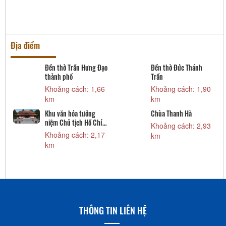
Địa điểm
Đền thờ Trần Hưng Đạo
Đền thờ Đức Thánh
thành phố
Trần
m
Khoảng cách: 1,66
Khoảng cách: 1,90
km
km
Khu văn hóa tưởng
Chùa Thanh Hà
niệm Chủ tịch Hồ Chí
Khoảng cách: 2,93
Minh
Khoảng cách: 2,17
km
km
THÔNG TIN LIÊN HỆ