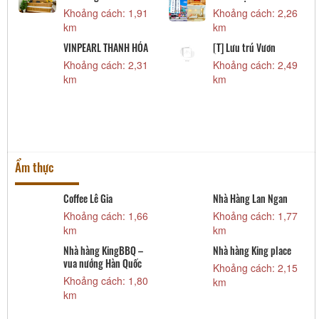
Khoảng cách: 1,91
Khoảng cách: 2,26
km
km
VINPEARL THANH HÓA
[T] Lưu trú Vươn
3
Khoảng cách: 2,31
Khoảng cách: 2,49
km
km
Ẩm thực
Coffee Lê Gia
Nhà Hàng Lan Ngan
Khoảng cách: 1,66
Khoảng cách: 1,77
km
km
Nhà hàng KingBBQ –
Nhà hàng King place
vua nướng Hàn Quốc
Khoảng cách: 2,15
Khoảng cách: 1,80
km
km