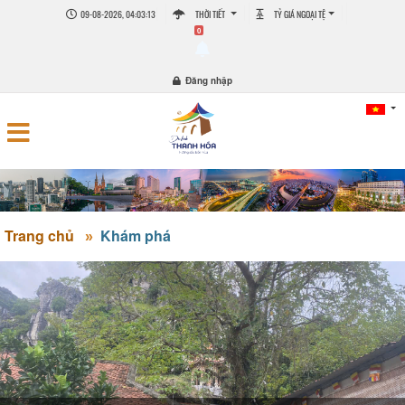
09-08-2026, 04:03:14
THỜI TIẾT
TỶ GIÁ NGOẠI TỆ
0
Đăng nhập
Trang chủ
Khám phá