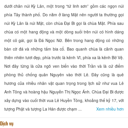
dưới chân núi Kỳ Lân, một trong “tứ linh sơn” gồm các ngọn núi
phía Tây thành phố. Do nằm ở làng Mật nên người ta thường gọi
núi Kỳ Lân là núi Mật, còn chùa Đại Bi gọi là chùa Mật. Phía sau
chùa có một hang động và một dòng suối trên núi có hình dáng
một cô gái, gọi là Đá Ngọc Nữ. Bên trong hang động có những
bàn cờ đá và những tấm bia cổ. Bao quanh chùa là cảnh quan
thiên nhiên tươi đẹp, phía trước là kênh Vĩ, phía xa là kênh Bờ Vệ.
Nơi đây từng là cửa ngõ ven biển vào thời Trần và là cứ điểm
phòng thủ chống quân Nguyên vào thời Lê. Đây cũng là quê
hương của nhiều nhân vật quan trọng trong lịch sử như vua Lê
Anh Tông và hoàng hậu Nguyễn Thị Ngọc Ánh. Chùa Đại Bi được
xây dựng vào cuối thời vua Lê Huyền Tông, khoảng thế kỷ 17, với
tượng Phật và tượng La Hán được chạm ...
Xem nhiều hơn
Dịch vụ