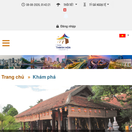
08-08-2026, 01:42:21
THỜI TIẾT
TỶ GIÁ NGOẠI TỆ
0
Đăng nhập
Trang chủ
Khám phá