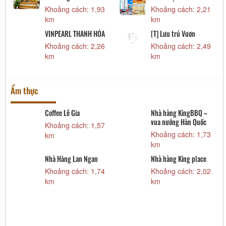
Khoảng cách: 1,93
Khoảng cách: 2,21
km
km
VINPEARL THANH HÓA
[T] Lưu trú Vươn
1
Khoảng cách: 2,26
Khoảng cách: 2,49
km
km
Ẩm thực
Coffee Lê Gia
Nhà hàng KingBBQ –
vua nướng Hàn Quốc
Khoảng cách: 1,57
Khoảng cách: 1,73
km
km
Nhà Hàng Lan Ngan
Nhà hàng King place
Khoảng cách: 1,74
Khoảng cách: 2,02
km
km