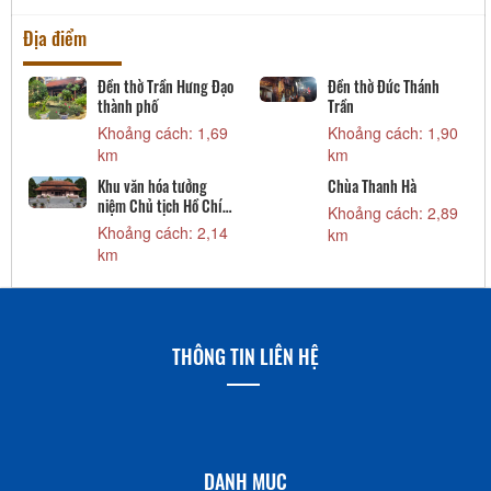
Địa điểm
Đền thờ Trần Hưng Đạo
Đền thờ Đức Thánh
thành phố
Trần
Khoảng cách: 1,69
Khoảng cách: 1,90
km
km
Khu văn hóa tưởng
Chùa Thanh Hà
niệm Chủ tịch Hồ Chí
Khoảng cách: 2,89
Minh
Khoảng cách: 2,14
km
km
THÔNG TIN LIÊN HỆ
DANH MỤC