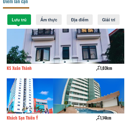
Điểm lân cận
Lưu trú
Ẩm thực
Địa điểm
Giải trí
KS Xuân Thành
1,03km
Kh
Khách Sạn Thiên Ý
1,14km
Kh