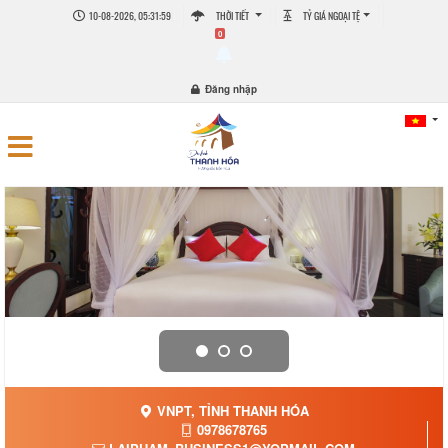
10-08-2026, 05:31:59
THỜI TIẾT
TỶ GIÁ NGOẠI TỆ
0
Đăng nhập
VNPT, TỈNH THANH HÓA
0978678765