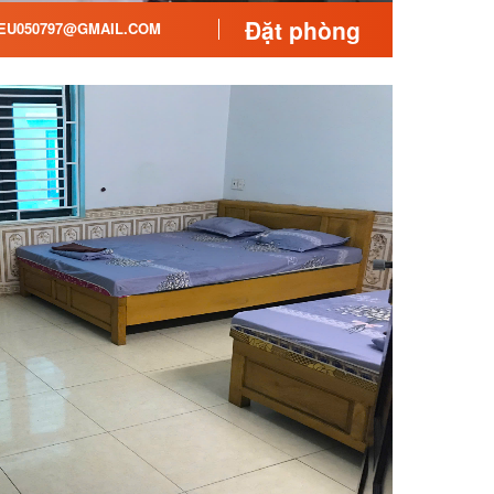
Đặt phòng
EU050797@GMAIL.COM