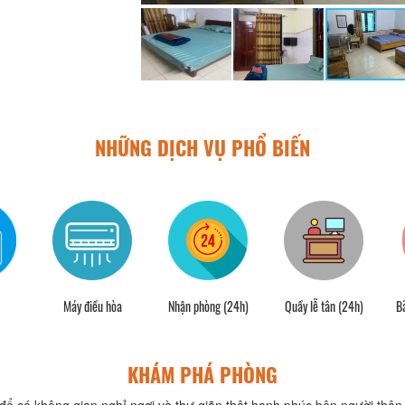
NHỮNG DỊCH VỤ PHỔ BIẾN
Máy điều hòa
Nhận phòng (24h)
Quầy lễ tân (24h)
Bã
KHÁM PHÁ PHÒNG
để có không gian nghỉ ngơi và thư giãn thật hạnh phúc bên người thân 