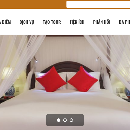
A ĐIỂM
DỊCH VỤ
TẠO TOUR
TIỆN ÍCH
PHẢN HỒI
ĐA PH