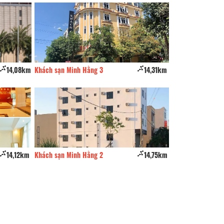
14,08km
Khách sạn Minh Hằng 3
14,31km
[T] Lưu trú Vươn
14,12km
Khách sạn Minh Hằng 2
14,75km
Văn Tùng EK