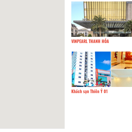
 sạn Sao Mai
13,46km
VINPEARL THANH HÓA
 Sạn Thiên Ý
13,82km
Khách sạn Thiên Ý 01