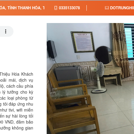
ÓA, TỈNH THANH HÓA, TỈNH THANH HÓA
0335133078
DOTRUNGHI
 Thiệu Hóa Khách
oải mái, dịch vụ
lộ, cách cầu phía
 lý tưởng cho kỳ
ác loại phòng từ
g tôi đáp ứng nhu
ư tivi, wifi miễn
n sự hài lòng tối
000 VND, đảm bảo
hưởng không gian