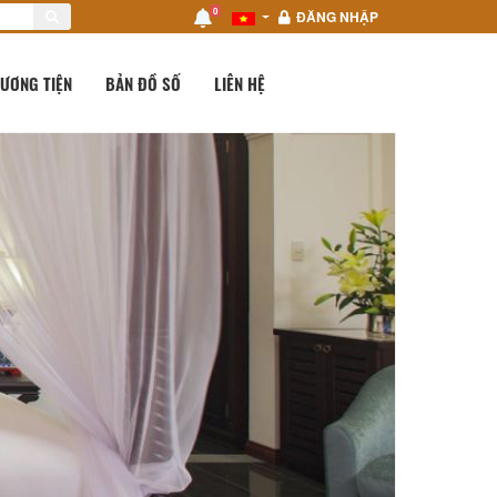
0
ĐĂNG NHẬP
ƯƠNG TIỆN
BẢN ĐỒ SỐ
LIÊN HỆ