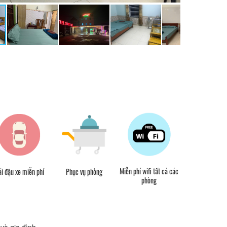
Miễn phí wifi tất cả các
i đậu xe miễn phí
Phục vụ phòng
Máy sấy tó
phòng
và gia đình