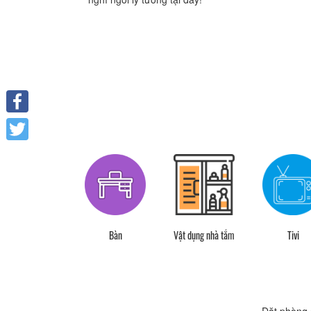
Facebook
Twitter
i đậu xe miễn phí
Bàn
Vật dụng nhà tắm
Tivi
Đặt phòng 