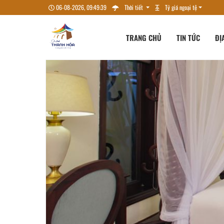
06-08-2026, 09:49:39
Thời tiết
Tỷ giá ngoại tệ
TRANG CHỦ
TIN TỨC
ĐỊ