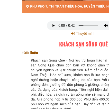
KHU PHỐ 7, THỊ TRẤN THIỆU HÓA, HUYỆN THIỆU H
Thuyết minh
KHÁCH SẠN SÔNG QUÊ
Giới thiệu
Khách sạn Sông Quê - Nơi lưu trú hoàn hảo tại
sạn Sông Quê chào đón bạn với không gian th
chuyên nghiệp và vị trí thuận tiện. Nằm gần quốc 
Nam Thiệu Hóa chỉ 30m, khách sạn là lựa chọn
nghỉ dưỡng hoặc chuyến công tác của bạn. Với c
phòng đơn, giường đôi đến phòng 3 giường, chún
cầu đa dạng của khách hàng. Tiện nghi hiện đại nh
phí, điều hòa, và dịch vụ ăn uống nhẹ sẽ mang đế
đa. Giá phòng hợp lý từ 300.000 VND đến 400.
phù hợp với ngân sách của bạn. Hãy đến và tận 
nghỉ ngơi lý tưởng tại đây!