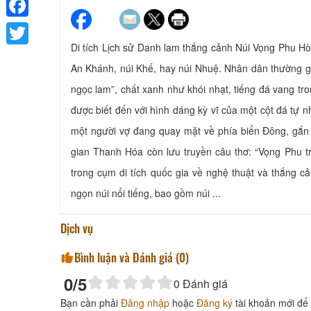
Facebook
Di tích Lịch sử Danh lam thắng cảnh Núi Vọng Phu Hò
Twitter
An Khánh, núi Khế, hay núi Nhuệ. Nhân dân thường gọ
ngọc lam”, chất xanh như khói nhạt, tiếng đá vang tr
được biết đến với hình dáng kỳ vĩ của một cột đá tự 
một người vợ đang quay mặt về phía biển Đông, gắn 
gian Thanh Hóa còn lưu truyền câu thơ: “Vọng Phu tr
trong cụm di tích quốc gia về nghệ thuật và thắng c
ngọn núi nổi tiếng, bao gồm núi ...
Dịch vụ
Bình luận và Đánh giá (
0
)
0
/5
0
Đánh giá
Bạn cần phải
Đăng nhập
hoặc
Đăng ký
tài khoản mới để 