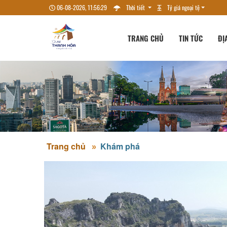
06-08-2026, 11:56:30
Thời tiết
Tỷ giá ngoại tệ
TRANG CHỦ
TIN TỨC
ĐỊ
Trang chủ
Khám phá