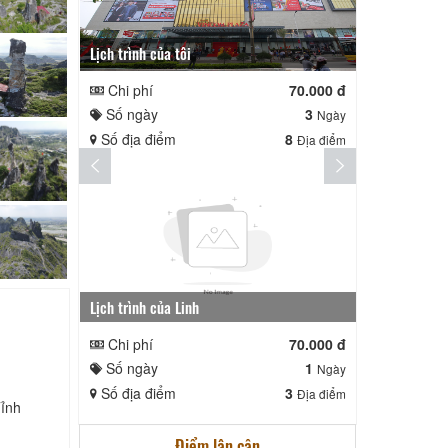
Lịch trình của tôi
Lịch trình te
Chi phí
70.000 đ
Chi phí
Số ngày
3
Số ngày
Ngày
Số địa điểm
8
Số địa điể
Địa điểm
Lịch trình của Linh
nga nè lai
Chi phí
70.000 đ
Chi phí
Số ngày
1
Số ngày
Ngày
Số địa điểm
3
Số địa điể
Địa điểm
Tỉnh
Điểm lân cận