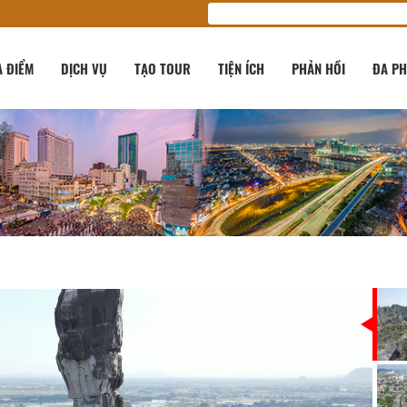
A ĐIỂM
DỊCH VỤ
TẠO TOUR
TIỆN ÍCH
PHẢN HỒI
ĐA PH