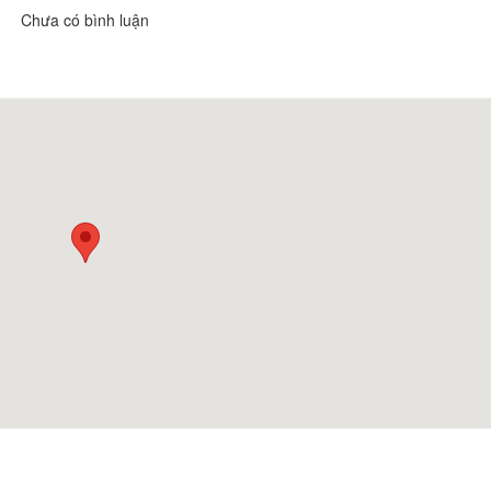
Chưa có bình luận
Coffee Lê Gia
Khoảng cách: 3,21 km
Chả cá Đế đô
Khoảng cách: 3,25 km
Nhà hàng KingBBQ – vua
nướng Hàn Quốc
Khoảng cách: 3,66 km
Núi vọng phu
Khoảng cách: 0 m
DT địa điểm lịch sử và thắng
cảnh Rừng Thông
Khoảng cách: 2,95 km
Chùa Đại Bi và Núi Kỳ Lân