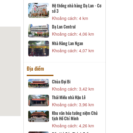
Khoảng cách: 3,67 km
Cà phê Hào
Hệ thống nhà hàng Dạ Lan - Cơ
Khoảng cách: 4,15 km
sở 3
Khoảng cách: 4 km
Pizza hut Vincom Thanh Hóa
Khoảng cách: 4,20 km
Dạ Lan Central
Khoảng cách: 4,06 km
Hệ thống highlands coffee
Nhà Hàng Lan Ngan
Khoảng cách: 4,44 km
Khoảng cách: 4,07 km
Địa điểm
Chùa Đại Bi
Đền thờ Trần Hưng Đạo thành
phố
Khoảng cách: 3,42 km
Khoảng cách: 4,53 km
Thái Miếu nhà Hậu Lê
Đền thờ Nguyễn Nhữ Soạn
Khoảng cách: 3,96 km
Khoảng cách: 4,69 km
Khu văn hóa tưởng niệm Chủ
tịch Hồ Chí Minh
Chùa Thanh Hà
Khoảng cách: 4,26 km
Khoảng cách: 4,74 km