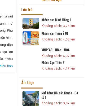
Lưu trú
ên là núi
Khách sạn Minh Hằng 1
Khách Sạn Mường Thanh
g ánh như
Khoảng cách: 3,78 km
Khoảng cách: 4,23 km
 Vọng Phu
Văn Tùng EK
hách sạn Thiên Ý 01
 nên hình
Khoảng cách: 4,63 km
Khoảng cách: 4,06 km
rong dân
[T] Lưu trú Vươn
VINPEARL THANH HÓA
 tọa lạc
Khoảng cách: 4,90 km
Khoảng cách: 4,07 km
của nhiều
Khách sạn Hải Đăng
Khách Sạn Thiên Ý
Khoảng cách: 5,51 km
hiều hơn
Khoảng cách: 4,17 km
Ẩm thực
Nhà hàng Hải sản Kando - Cơ
Nhà hàng Vũ Gia Viên
sở 1
Khoảng cách: 4,09 km