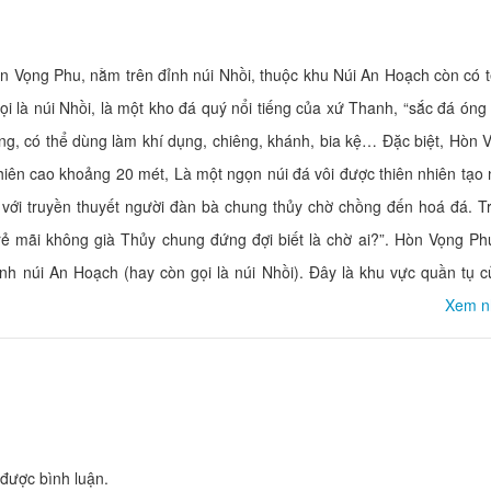
n Vọng Phu, nằm trên đỉnh núi Nhồi, thuộc khu Núi An Hoạch còn có t
Khách Sạn Phù Đổng
i là núi Nhồi, là một kho đá quý nổi tiếng của xứ Thanh, “sắc đá ón
Khoảng cách: 3,34 km
ong, có thể dùng làm khí dụng, chiêng, khánh, bia kệ… Đặc biệt, Hòn
K
Khách sạn Minh Hằng 3
nhiên cao khoảng 20 mét, Là một ngọn núi đá vôi được thiên nhiên tạo
Khoảng cách: 3,67 km
với truyền thuyết người đàn bà chung thủy chờ chồng đến hoá đá. T
ẻ mãi không già Thủy chung đứng đợi biết là chờ ai?”. Hòn Vọng Phu
Khách sạn Sao Mai
Khoảng cách: 3,71 km
ảnh núi An Hoạch (hay còn gọi là núi Nhồi). Đây là khu vực quần tụ 
Khách sạn Minh Hằng 2
Xem n
Khoảng cách: 3,71 km
Nhà hàng King place
được bình luận.
Khoảng cách: 2,20 km