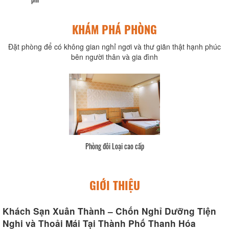
KHÁM PHÁ PHÒNG
Đặt phòng để có không gian nghỉ ngơi và thư giãn thật hạnh phúc
bên người thân và gia đình
cao cấp
Phòng đôi Loại tiêu 
GIỚI THIỆU
Khách Sạn Xuân Thành – Chốn Nghỉ Dưỡng Tiện
Nghi và Thoải Mái Tại Thành Phố Thanh Hóa