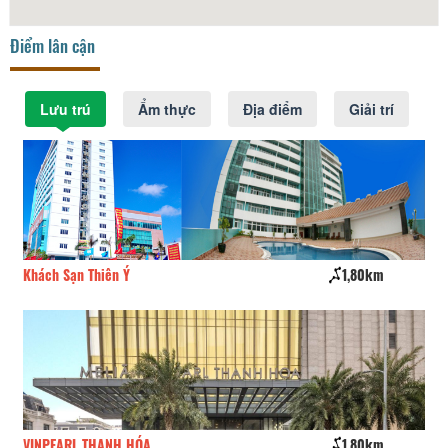
Điểm lân cận
Lưu trú
Ẩm thực
Địa điểm
Giải trí
1,80km
Khách sạn Thiên Ý 01
1,80km
Khách sạn Minh Hằng 3