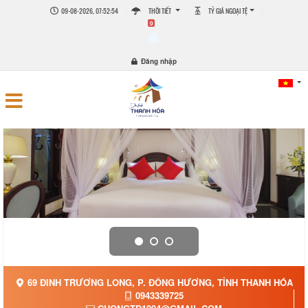
09-08-2026, 07:52:55
THỜI TIẾT
TỶ GIÁ NGOẠI TỆ
0
Đăng nhập
69 ĐINH TRƯƠNG LONG, P. ĐÔNG HƯƠNG, TỈNH THANH HÓA
0943339725