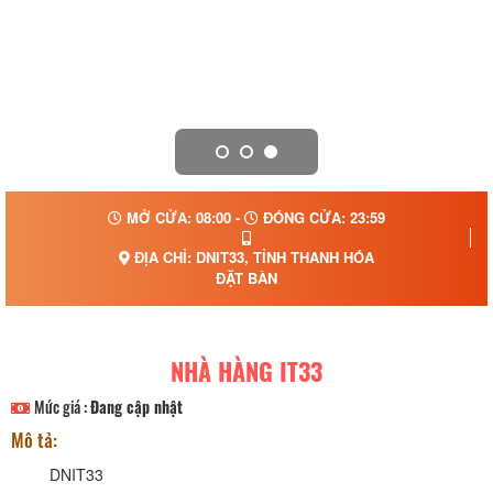
MỞ CỬA: 08:00 -
ĐÓNG CỬA: 23:59
ĐỊA CHỈ: DNIT33, TỈNH THANH HÓA
ĐẶT BÀN
NHÀ HÀNG IT33
Mức giá :
Đang cập nhật
Mô tả:
DNIT33