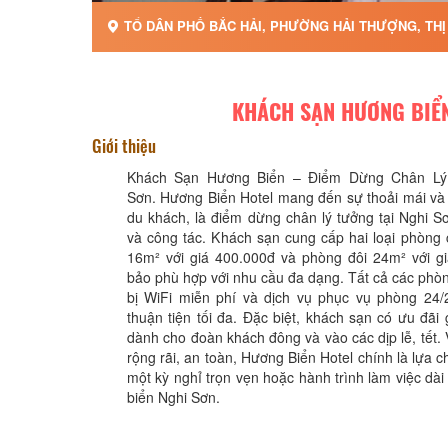
TỔ DÂN PHỐ BẮC HẢI, PHƯỜNG HẢI THƯỢNG, THỊ
KHÁCH SẠN HƯƠNG BIỂ
Giới thiệu
Khách Sạn Hương Biển – Điểm Dừng Chân Lý
Sơn. Hương Biển Hotel mang đến sự thoải mái và 
du khách, là điểm dừng chân lý tưởng tại Nghi S
và công tác. Khách sạn cung cấp hai loại phòng
16m² với giá 400.000đ và phòng đôi 24m² với g
bảo phù hợp với nhu cầu đa dạng. Tất cả các phò
bị WiFi miễn phí và dịch vụ phục vụ phòng 24
thuận tiện tối đa. Đặc biệt, khách sạn có ưu đãi
dành cho đoàn khách đông và vào các dịp lễ, tết. 
rộng rãi, an toàn, Hương Biển Hotel chính là lựa 
một kỳ nghỉ trọn vẹn hoặc hành trình làm việc dài
biển Nghi Sơn.