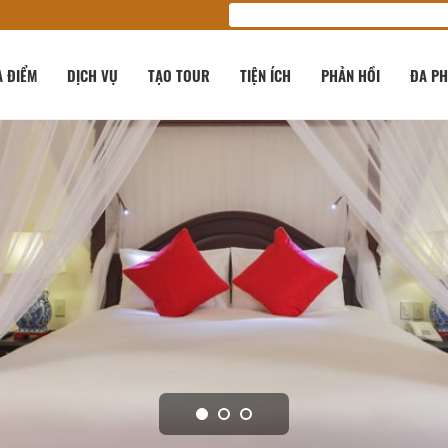
A ĐIỂM
DỊCH VỤ
TẠO TOUR
TIỆN ÍCH
PHẢN HỒI
ĐA PH