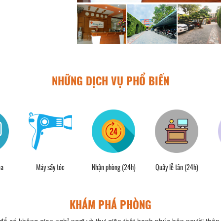
NHỮNG DỊCH VỤ PHỔ BIẾN
òa
Máy sấy tóc
Nhận phòng (24h)
Quầy lễ tân (24h)
KHÁM PHÁ PHÒNG
để có không gian nghỉ ngơi và thư giãn thật hạnh phúc bên người thân 