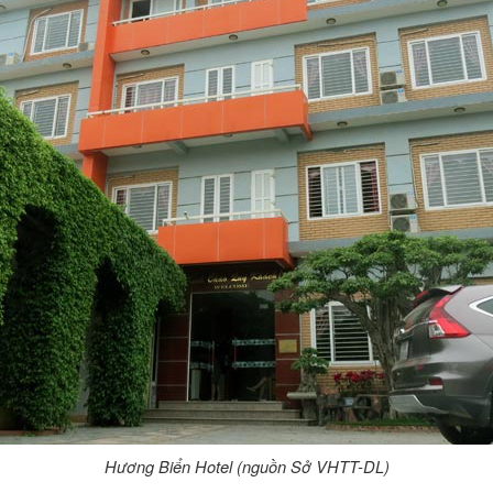
Hương Biển Hotel (nguồn Sở VHTT-DL)