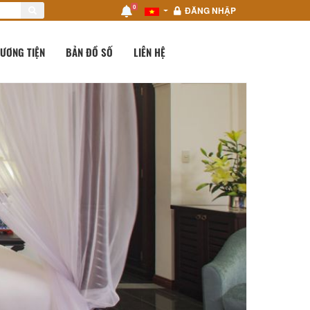
0
ĐĂNG NHẬP
ƯƠNG TIỆN
BẢN ĐỒ SỐ
LIÊN HỆ