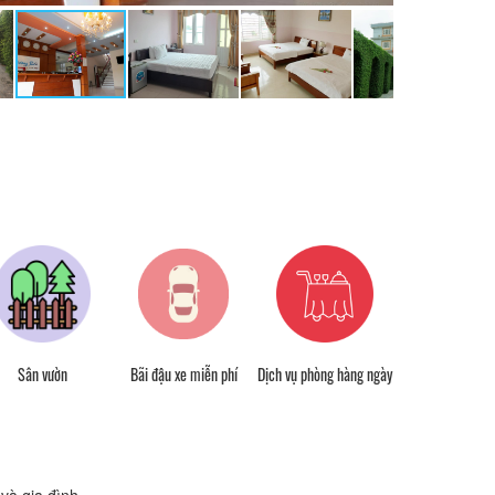
Miễn phí wifi tất
Sân vườn
Bãi đậu xe miễn phí
Dịch vụ phòng hàng ngày
phòng
và gia đình