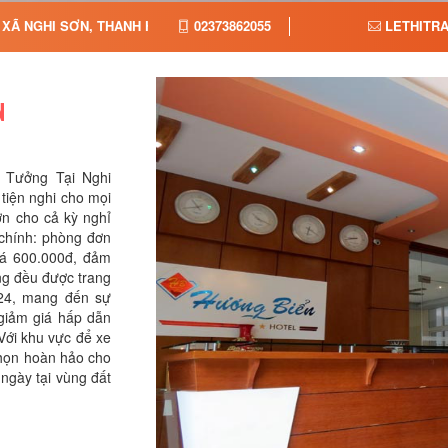
 XÃ NGHI SƠN, THANH HÓA, TỈNH THANH HÓA
02373862055
LETHITR
N
 Tưởng Tại Nghi
tiện nghi cho mọi
ơn cho cả kỳ nghỉ
 chính: phòng đơn
iá 600.000đ, đảm
ng đều được trang
/24, mang đến sự
 giảm giá hấp dẫn
Với khu vực để xe
chọn hoàn hảo cho
 ngày tại vùng đất