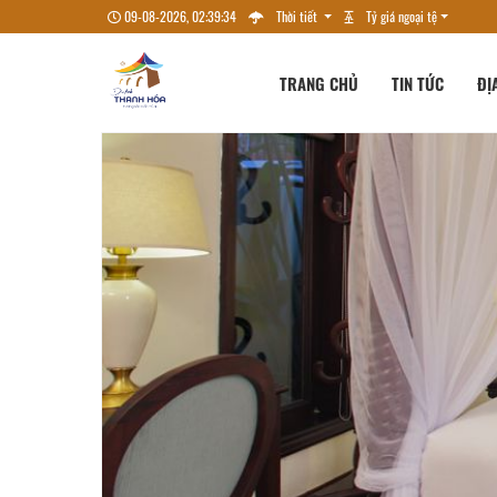
09-08-2026, 02:39:36
Thời tiết
Tỷ giá ngoại tệ
TRANG CHỦ
TIN TỨC
ĐỊ