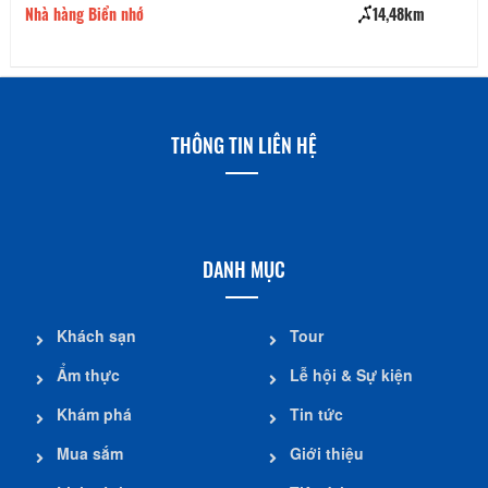
Nhà hàng Biển nhớ
14,48km
Là
THÔNG TIN LIÊN HỆ
DANH MỤC
Khách sạn
Tour
Ẩm thực
Lễ hội & Sự kiện
Khám phá
Tin tức
Mua sắm
Giới thiệu