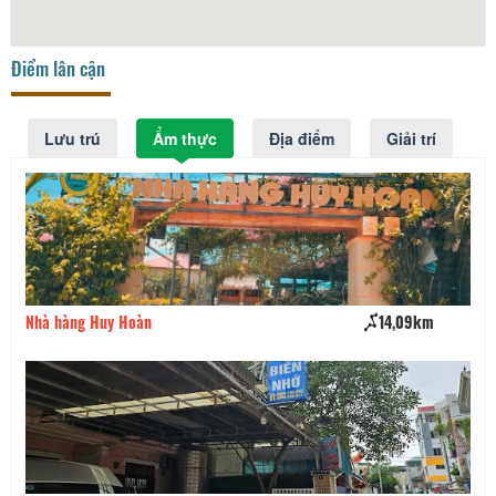
Điểm lân cận
Lưu trú
Ẩm thực
Địa điểm
Giải trí
Nhà hàng Huy Hoàn
14,09km
Nh