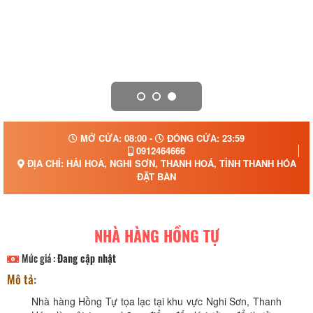
MỞ CỬA: 08:00 -
ĐÓNG CỬA: 23:59
0912464666
ĐỊA CHỈ: HẢI HOÀ, NGHI SƠN, THANH HOÁ, TỈNH THANH HÓA
ĐẶT BÀN
NHÀ HÀNG HỒNG TỰ
Mức giá :
Đang cập nhật
Mô tả:
Nhà hàng Hồng Tự tọa lạc tại khu vực Nghi Sơn, Thanh