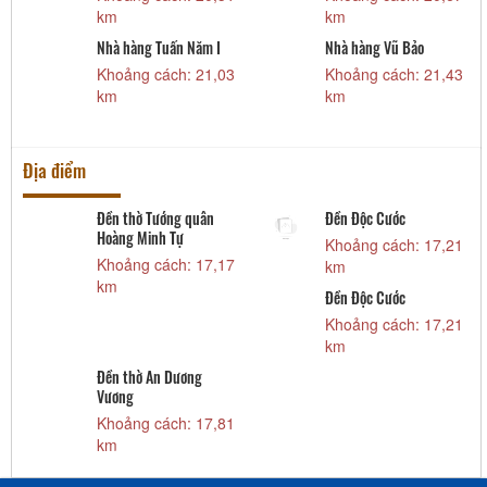
km
km
Nhà hàng Tuấn Năm I
Nhà hàng Vũ Bảo
3
Khoảng cách: 21,03
Khoảng cách: 21,43
km
km
Địa điểm
Đền thờ Tướng quân
Đền Độc Cước
Hoàng Minh Tự
7
Khoảng cách: 17,21
Khoảng cách: 17,17
km
km
Đền Độc Cước
0
Khoảng cách: 17,21
km
Đền thờ An Dương
Vương
Khoảng cách: 17,81
km