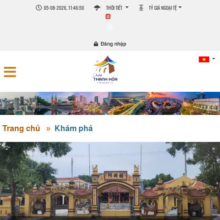
05-08-2026, 11:46:50
THỜI TIẾT
TỶ GIÁ NGOẠI TỆ
0
Đăng nhập
Trang chủ
Khám phá