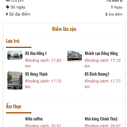
Số ngày
1
Ngày
Số địa điểm
3
Địa điểm
Điểm lân cận
Lưu trú
KS Hoa Hồng I
Khách sạn Bông Hồng
1
Khoảng cách: 17,62
Khoảng cách: 17,72
km
km
KS Hưng Thịnh
KS Bình Dương1
Khoảng cách: 17,72
Khoảng cách: 17,77
9
km
km
Ẩm thực
Miên coffee
Nhà hàng Chinh Thuỷ
7
Khoảng cách: 20,51
Khoảng cách: 20,67