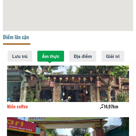
Điểm lân cận
Lưu trú
Ẩm thực
Địa điểm
Giải trí
Miên coffee
14,97km
Nh