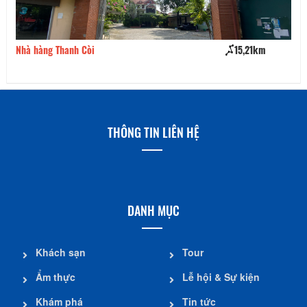
Nhà hàng Thanh Còi
15,21km
Là
THÔNG TIN LIÊN HỆ
DANH MỤC
Khách sạn
Tour
Ẩm thực
Lễ hội & Sự kiện
Khám phá
Tin tức