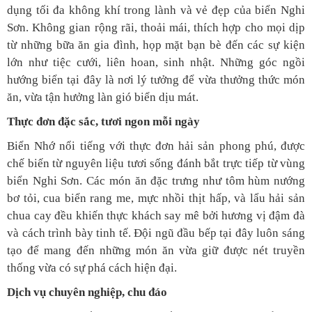
dụng tối đa không khí trong lành và vẻ đẹp của biển Nghi
Sơn. Không gian rộng rãi, thoải mái, thích hợp cho mọi dịp
từ những bữa ăn gia đình, họp mặt bạn bè đến các sự kiện
lớn như tiệc cưới, liên hoan, sinh nhật. Những góc ngồi
hướng biển tại đây là nơi lý tưởng để vừa thưởng thức món
ăn, vừa tận hưởng làn gió biển dịu mát.
Thực đơn đặc sắc, tươi ngon mỗi ngày
Biển Nhớ nổi tiếng với thực đơn hải sản phong phú, được
chế biến từ nguyên liệu tươi sống đánh bắt trực tiếp từ vùng
biển Nghi Sơn. Các món ăn đặc trưng như tôm hùm nướng
bơ tỏi, cua biển rang me, mực nhồi thịt hấp, và lẩu hải sản
chua cay đều khiến thực khách say mê bởi hương vị đậm đà
và cách trình bày tinh tế. Đội ngũ đầu bếp tại đây luôn sáng
tạo để mang đến những món ăn vừa giữ được nét truyền
thống vừa có sự phá cách hiện đại.
Dịch vụ chuyên nghiệp, chu đáo