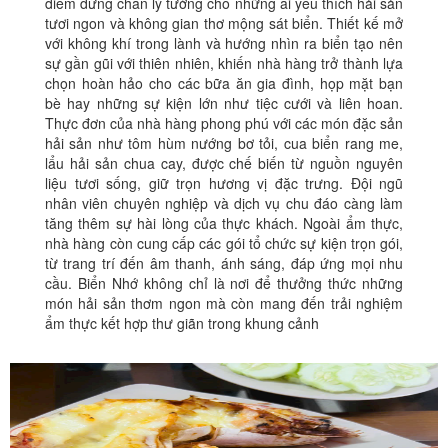
điểm dừng chân lý tưởng cho những ai yêu thích hải sản
tươi ngon và không gian thơ mộng sát biển. Thiết kế mở
với không khí trong lành và hướng nhìn ra biển tạo nên
sự gần gũi với thiên nhiên, khiến nhà hàng trở thành lựa
chọn hoàn hảo cho các bữa ăn gia đình, họp mặt bạn
bè hay những sự kiện lớn như tiệc cưới và liên hoan.
Thực đơn của nhà hàng phong phú với các món đặc sản
hải sản như tôm hùm nướng bơ tỏi, cua biển rang me,
lẩu hải sản chua cay, được chế biến từ nguồn nguyên
liệu tươi sống, giữ trọn hương vị đặc trưng. Đội ngũ
nhân viên chuyên nghiệp và dịch vụ chu đáo càng làm
tăng thêm sự hài lòng của thực khách. Ngoài ẩm thực,
nhà hàng còn cung cấp các gói tổ chức sự kiện trọn gói,
từ trang trí đến âm thanh, ánh sáng, đáp ứng mọi nhu
cầu. Biển Nhớ không chỉ là nơi để thưởng thức những
món hải sản thơm ngon mà còn mang đến trải nghiệm
ẩm thực kết hợp thư giãn trong khung cảnh