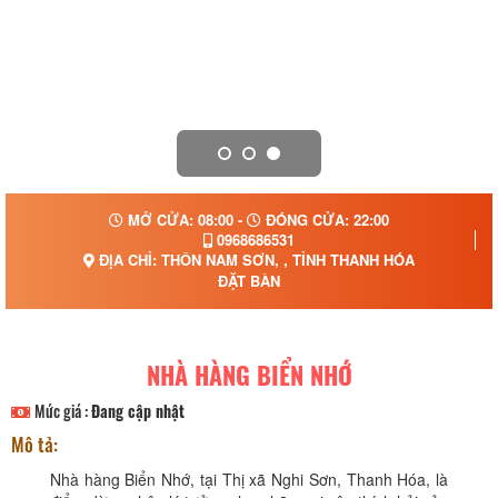
MỞ CỬA: 08:00 -
ĐÓNG CỬA: 22:00
0968686531
ĐỊA CHỈ: THÔN NAM SƠN, , TỈNH THANH HÓA
ĐẶT BÀN
NHÀ HÀNG BIỂN NHỚ
Mức giá :
Đang cập nhật
Mô tả:
Nhà hàng Biển Nhớ, tại Thị xã Nghi Sơn, Thanh Hóa, là