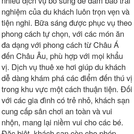
nhi
ề
u d
ị
ch v
ụ
b
ổ
sung
để đả
m b
ả
o tr
ả
i
nghi
ệ
m c
ủ
a du khách luôn tr
ọ
n v
ẹ
n và
ti
ệ
n nghi. B
ữ
a sáng
đượ
c ph
ụ
c v
ụ
theo
phong cách t
ự
ch
ọ
n, v
ớ
i các món
ă
n
đ
a d
ạ
ng v
ới phong cách
t
ừ
Châu Á
đế
n Châu Âu, phù h
ợ
p v
ớ
i m
ọ
i kh
ẩ
u
v
ị
. D
ị
ch v
ụ
thuê xe h
ơ
i giúp du khách
d
ễ
dàng khám phá các
đ
i
ể
m
đế
n thú v
ị
trong khu v
ự
c m
ộ
t cách thu
ậ
n ti
ệ
n.
Đố
i
v
ớ
i các gia
đ
ình có tr
ẻ
nh
ỏ
, khách s
ạ
n
cung c
ấ
p sân ch
ơ
i an toàn và vui
nh
ộ
n, mang l
ạ
i ni
ề
m vui cho các bé.
Đặ
c bi
ệ
t, khách s
ạ
n còn cho phép