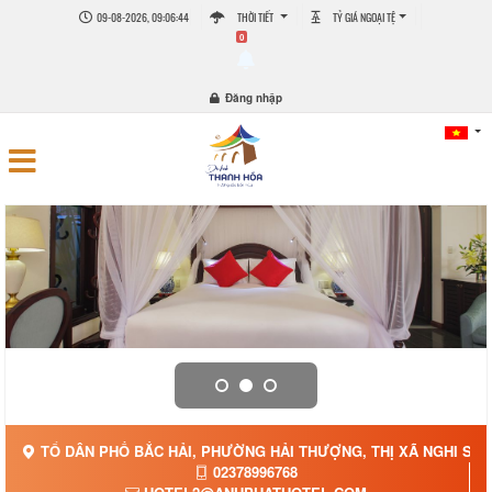
09-08-2026, 09:06:47
THỜI TIẾT
TỶ GIÁ NGOẠI TỆ
0
Đăng nhập
TỔ DÂN PHỐ BẮC HẢI, PHƯỜNG HẢI THƯỢNG, THỊ XÃ NGHI SƠN
02378996768