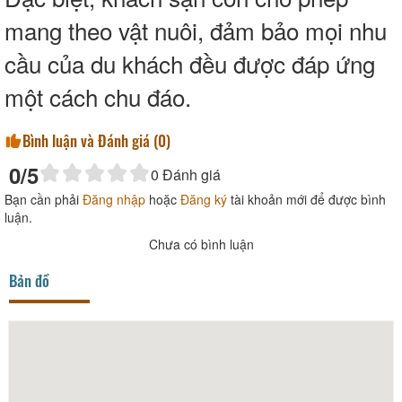
mang theo v
ậ
t nuôi,
đả
m b
ả
o m
ọ
i nhu
c
ầ
u c
ủ
a du khách
đề
u
đượ
c
đ
áp
ứ
ng
m
ộ
t cách chu
đ
áo.
Bình luận và Đánh giá (
0
)
0
/5
0
Đánh giá
Bạn cần phải
Đăng nhập
hoặc
Đăng ký
tài khoản mới để được bình
luận.
Chưa có bình luận
Bản đồ