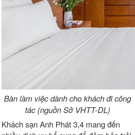
Bàn làm việc dành cho khách đi công
tác (nguồn Sở VHTT-DL)
Khách s
ạ
n Anh Phát 3,4 mang
đế
n