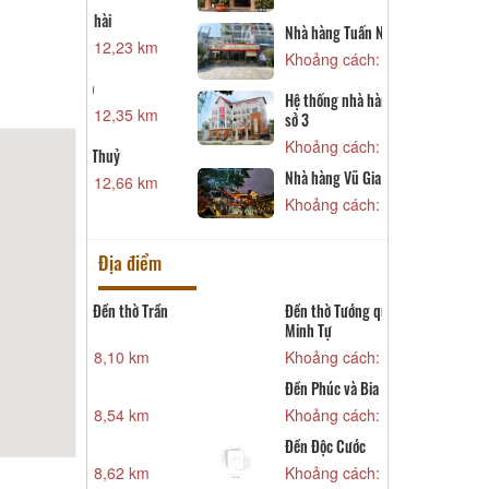
N
hài
Nhà hàng Tuấn Năm I
K
 12,23 km
Khoảng cách: 12,99 km
L
Hệ thống nhà hàng Dạ Lan - Cơ
K
 12,35 km
sở 3
N
Khoảng cách: 13,06 km
n
Thuỷ
Nhà hàng Vũ Gia Viên
K
 12,66 km
Khoảng cách: 13,25 km
Địa điểm
 Đền thờ Trần
Đền thờ Tướng quân Hoàng
Đ
Minh Tự
K
 8,10 km
Khoảng cách: 9,16 km
Đ
Đền Phúc và Bia Tây Sơn
K
 8,54 km
Khoảng cách: 9,43 km
B
Đền Độc Cước
K
 8,62 km
Khoảng cách: 9,62 km
Đ