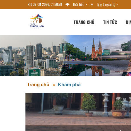
09-08-2026, 01:50:39
Thời tiết
Tỷ giá ngoại tệ
TRANG CHỦ
TIN TỨC
ĐỊ
Trang chủ
Khám phá