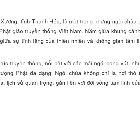
Xương, tỉnh Thanh Hóa, là một trong những ngôi chùa 
Khách sạn Phương Đông
KS Quốc Bảo
Phật giáo truyền thống Việt Nam. Nằm giữa khung cản
Khoảng cách: 9,50 km
Khoảng cách:
giữa sự tĩnh lặng của thiên nhiên và không gian tâm l
NN Tùng Mai
CÔNG TY TNHH 
Khoảng cách: 9,50 km
Khoảng cách:
c truyền thống, nổi bật với các mái ngói cong vút, nh
Khách sạn Biển Nhớ
Khoảng cách: 9,56 km
tượng Phật đa dạng. Ngôi chùa không chỉ là nơi thờ 
KS Hương Lý
Khách sạn Hải Yến
Khoảng cách:
a, lịch sử quan trọng, gắn liền với đời sống tâm linh củ
Khoảng cách: 9,76 km
KS Hưng Thịnh
Khoảng cách:
Làng chài Vinh Sơn
Laika Café Sầm 
Khoảng cách: 8,01 km
Khoảng cách: