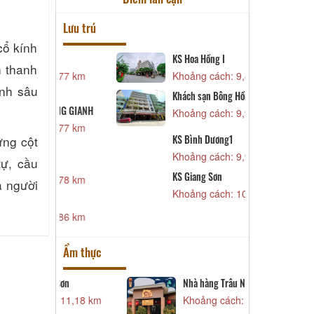
Lưu trú
cổ kính
KS Hoa Hồng I
k
h thanh
 9,77 km
Khoảng cách: 9,88 km
K
inh sâu
Khách sạn Bông Hồng
SÔNG GIANH
K
Khoảng cách: 9,94 km
 9,77 km
K
KS Bình Dương1
ững cột
K
Khoảng cách: 9,97 km
tự, cầu
K
KS Giang Sơn
 9,78 km
a người
K
Khoảng cách: 10,03 km
K
 9,86 km
Ẩm thực
Sơn
Nhà hàng Trâu Ngon Quán 36
C
 11,18 km
Khoảng cách: 12,95 km
K