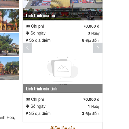
Lịch trình của tôi
Lịch trình te
Chi phí
70.000 đ
Chi phí
Số ngày
3
Số ngày
Ngày
Số địa điểm
8
Số địa điể
Địa điểm
Lịch trình của Linh
nga nè lai
Chi phí
70.000 đ
Chi phí
Số ngày
1
Số ngày
Ngày
Số địa điểm
3
Số địa điể
Địa điểm
anh Hóa,
Điểm lân cận