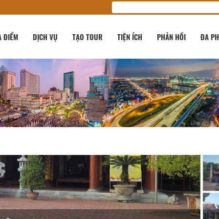
A ĐIỂM
DỊCH VỤ
TẠO TOUR
TIỆN ÍCH
PHẢN HỒI
ĐA PH