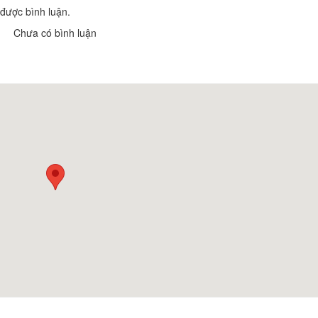
được bình luận.
Chảnh Coffee
Nhà hàng Làng C
Khoảng cách: 9,46 km
Khoảng cách:
Chưa có bình luận
Nhà hàng Vũ Bảo
Michin Coffee
Khoảng cách:
Khoảng cách: 9,83 km
Nhà hàng Chinh 
Aha Cafe Sầm Sơn
Khoảng cách:
Khoảng cách: 11,04 km
Chùa Mậu Xương
Núi Văn Trinh và
Nhật Duật
Khoảng cách: 0 m
Khoảng cách:
Nghè Du Vịnh
Nghè Thánh cả
Khoảng cách: 6,76 km
Khoảng cách:
Đền thờ tướng quân Hoàng
Hòn Trống Mái
Minh Tự
Khoảng cách:
Khoảng cách: 7,15 km