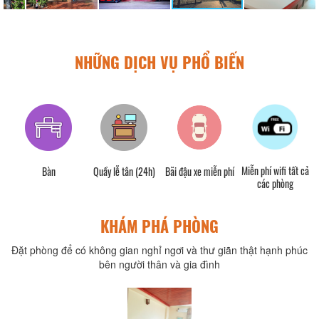
NHỮNG DỊCH VỤ PHỔ BIẾN
Miễn phí wifi tất cả
ng
Bàn
Quầy lễ tân (24h)
Bãi đậu xe miễn phí
các phòng
KHÁM PHÁ PHÒNG
Đặt phòng để có không gian nghỉ ngơi và thư giãn thật hạnh phúc
bên người thân và gia đình