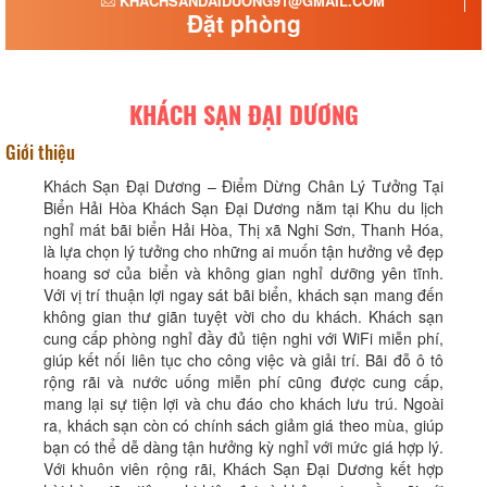
KHACHSANDAIDUONG91@GMAIL.COM
Đặt phòng
KHÁCH SẠN ĐẠI DƯƠNG
Giới thiệu
Khách Sạn Đại Dương – Điểm Dừng Chân Lý Tưởng Tại
Biển Hải Hòa Khách Sạn Đại Dương nằm tại Khu du lịch
nghỉ mát bãi biển Hải Hòa, Thị xã Nghi Sơn, Thanh Hóa,
là lựa chọn lý tưởng cho những ai muốn tận hưởng vẻ đẹp
hoang sơ của biển và không gian nghỉ dưỡng yên tĩnh.
Với vị trí thuận lợi ngay sát bãi biển, khách sạn mang đến
không gian thư giãn tuyệt vời cho du khách. Khách sạn
cung cấp phòng nghỉ đầy đủ tiện nghi với WiFi miễn phí,
giúp kết nối liên tục cho công việc và giải trí. Bãi đỗ ô tô
rộng rãi và nước uống miễn phí cũng được cung cấp,
mang lại sự tiện lợi và chu đáo cho khách lưu trú. Ngoài
ra, khách sạn còn có chính sách giảm giá theo mùa, giúp
bạn có thể dễ dàng tận hưởng kỳ nghỉ với mức giá hợp lý.
Với khuôn viên rộng rãi, Khách Sạn Đại Dương kết hợp