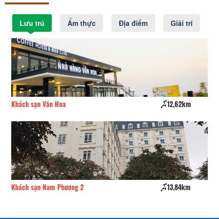
Lưu trú
Ẩm thực
Địa điểm
Giải trí
Khách sạn Văn Hoa
12,62km
Kh
Khách sạn Nam Phương 2
13,84km
Kh