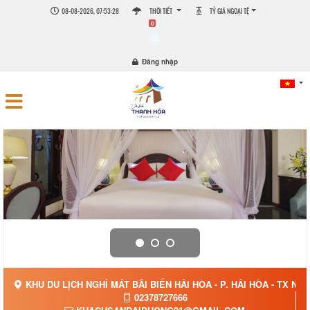
08-08-2026, 07:53:29
THỜI TIẾT
TỶ GIÁ NGOẠI TỆ
0
Đăng nhập
KHU DU LỊCH NGHỈ MÁT BÃI BIỂN HẢI HÒA - P. HẢI HÒA - TX N
02378727666