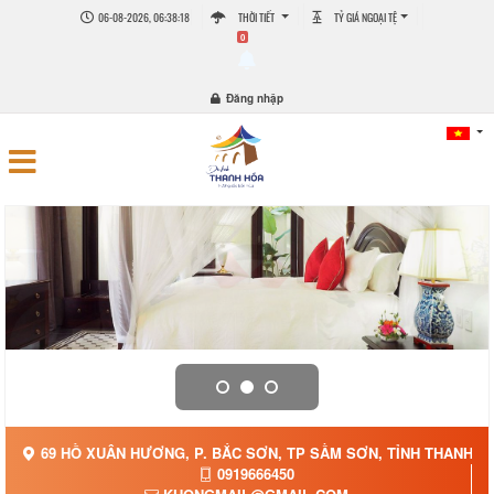
06-08-2026, 06:38:21
THỜI TIẾT
TỶ GIÁ NGOẠI TỆ
0
Đăng nhập
69 HỒ XUÂN HƯƠNG, P. BẮC SƠN, TP SẦM SƠN, TỈNH THANH H
0919666450