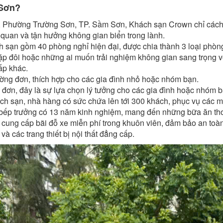
 Sơn?
 Phường Trường Sơn, TP. Sầm Sơn, Khách sạn Crown chỉ cách b
 quan và tận hưởng không gian biển trong lành.
 sạn gồm 40 phòng nghỉ hiện đại, được chia thành 3 loại phòn
p đôi hoặc những ai muốn trải nghiệm không gian sang trọng vớ
ấp khác.
ờng đơn, thích hợp cho các gia đình nhỏ hoặc nhóm bạn.
 đơn, đây là sự lựa chọn lý tưởng cho các gia đình hoặc nhóm 
ch sạn, nhà hàng có sức chứa lên tới 300 khách, phục vụ các m
 bếp trưởng có 13 năm kinh nghiệm, mang đến những bữa ăn thơ
cung cấp bãi đỗ xe miễn phí trong khuôn viên, đảm bảo an toàn
và các trang thiết bị nội thất đẳng cấp.