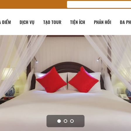
A ĐIỂM
DỊCH VỤ
TẠO TOUR
TIỆN ÍCH
PHẢN HỒI
ĐA PH