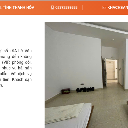
, TỈNH THANH HÓA
02372899888
KHACHSAN
ại số 19A Lê Văn
 mang đến không
 (VIP, phòng đôi,
 phục vụ hải sản
iến. Với dịch vụ
n tiện, Khách sạn
n.