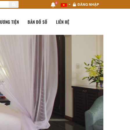
0
ĐĂNG NHẬP
ƯƠNG TIỆN
BẢN ĐỒ SỐ
LIÊN HỆ