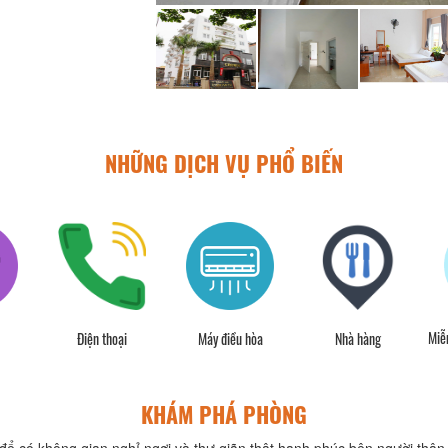
NHỮNG DỊCH VỤ PHỔ BIẾN
Miễn
Điện thoại
Máy điều hòa
Nhà hàng
KHÁM PHÁ PHÒNG
để có không gian nghỉ ngơi và thư giãn thật hạnh phúc bên người thân 