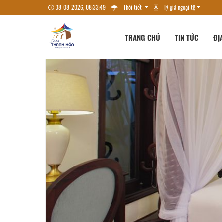
08-08-2026, 08:33:51
Thời tiết
Tỷ giá ngoại tệ
TRANG CHỦ
TIN TỨC
ĐỊ