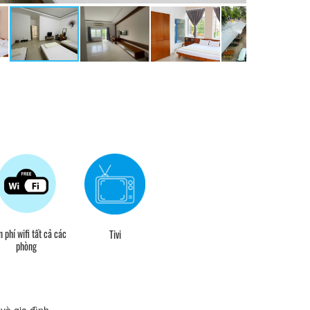
 phí wifi tất cả các
Tivi
phòng
và gia đình