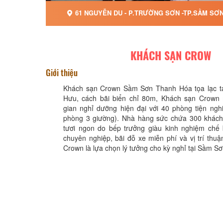
61 NGUYỄN DU - P.TRƯỜNG SƠN -TP.SẦM SƠN
KHÁCH SẠN CROW
Giới thiệu
Khách sạn Crown Sầm Sơn Thanh Hóa tọa lạc t
Hưu, cách bãi biển chỉ 80m, Khách sạn Crown
gian nghỉ dưỡng hiện đại với 40 phòng tiện nghi
phòng 3 giường). Nhà hàng sức chứa 300 khách
tươi ngon do bếp trưởng giàu kinh nghiệm chế b
chuyên nghiệp, bãi đỗ xe miễn phí và vị trí thuậ
Crown là lựa chọn lý tưởng cho kỳ nghỉ tại Sầm Sơ