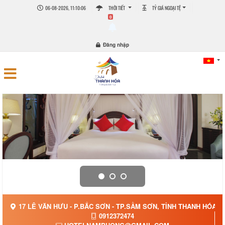
06-08-2026, 11:10:07
THỜI TIẾT
TỶ GIÁ NGOẠI TỆ
0
Đăng nhập
17 LÊ VĂN HƯU - P.BẮC SƠN - TP.SẦM SƠN, TỈNH THANH HÓA
0912372474