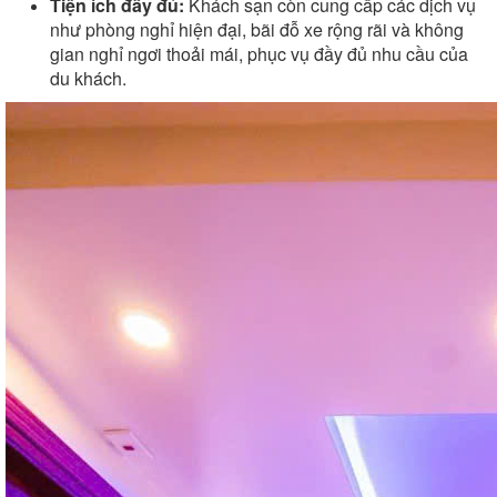
Tiện ích đầy đủ:
Khách sạn còn cung cấp các dịch vụ
như phòng nghỉ hiện đại, bãi đỗ xe rộng rãi và không
gian nghỉ ngơi thoải mái, phục vụ đầy đủ nhu cầu của
du khách.