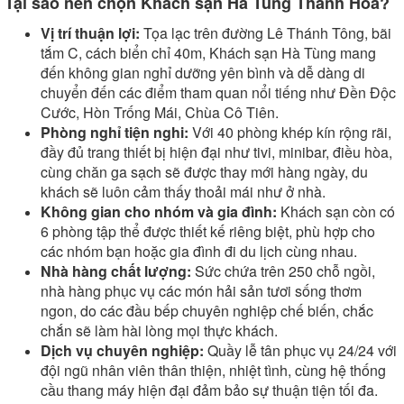
Tại sao nên chọn Khách sạn Hà Tùng Thanh Hóa?
Vị trí thuận lợi:
Tọa lạc trên đường Lê Thánh Tông, bãi
tắm C, cách biển chỉ 40m, Khách sạn Hà Tùng mang
đến không gian nghỉ dưỡng yên bình và dễ dàng di
chuyển đến các điểm tham quan nổi tiếng như Đền Độc
Cước, Hòn Trống Mái, Chùa Cô Tiên.
Phòng nghỉ tiện nghi:
Với 40 phòng khép kín rộng rãi,
đầy đủ trang thiết bị hiện đại như tivi, minibar, điều hòa,
cùng chăn ga sạch sẽ được thay mới hàng ngày, du
khách sẽ luôn cảm thấy thoải mái như ở nhà.
Không gian cho nhóm và gia đình:
Khách sạn còn có
6 phòng tập thể được thiết kế riêng biệt, phù hợp cho
các nhóm bạn hoặc gia đình đi du lịch cùng nhau.
Nhà hàng chất lượng:
Sức chứa trên 250 chỗ ngồi,
nhà hàng phục vụ các món hải sản tươi sống thơm
ngon, do các đầu bếp chuyên nghiệp chế biến, chắc
chắn sẽ làm hài lòng mọi thực khách.
Dịch vụ chuyên nghiệp:
Quầy lễ tân phục vụ 24/24 với
đội ngũ nhân viên thân thiện, nhiệt tình, cùng hệ thống
cầu thang máy hiện đại đảm bảo sự thuận tiện tối đa.