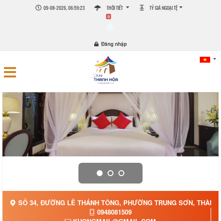
09-08-2026, 06:59:25
THỜI TIẾT
TỶ GIÁ NGOẠI TỆ
0
Đăng nhập
SỐ 34, ĐƯỜNG LÊ THÁNH TÔNG, PHƯỜNG TRUNG SƠN, THÀNH 
0948081509