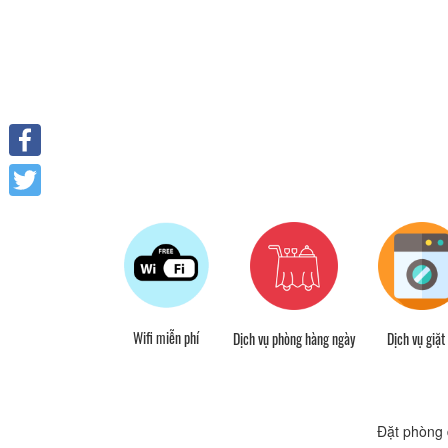
Facebook
Twitter
Wifi miễn phí
i đậu xe miễn phí
Dịch vụ phòng hàng ngày
Dịch vụ giặt 
Đặt phòng 