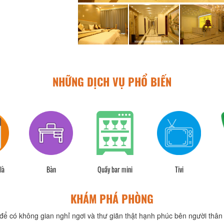
NHỮNG DỊCH VỤ PHỔ BIẾN
là
Bàn
Quầy bar mini
Tivi
KHÁM PHÁ PHÒNG
để có không gian nghỉ ngơi và thư giãn thật hạnh phúc bên người thân 