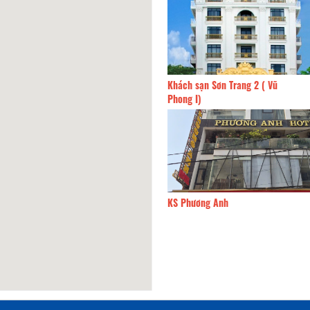
h sạn Nhân Đức
520m
Khách sạn Sơn Trang 2 ( Vũ
Phong I)
Ruby
540m
KS Phương Anh