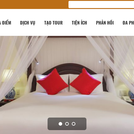
A ĐIỂM
DỊCH VỤ
TẠO TOUR
TIỆN ÍCH
PHẢN HỒI
ĐA PH