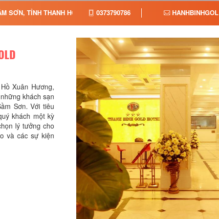
M SƠN, TỈNH THANH HOÁ, TỈNH THANH HÓA
0373790786
HANHBINHGOL
OLD
g Hồ Xuân Hương,
g những khách sạn
Sầm Sơn. Với tiêu
quý khách một kỳ
chọn lý tưởng cho
ảo và các sự kiện