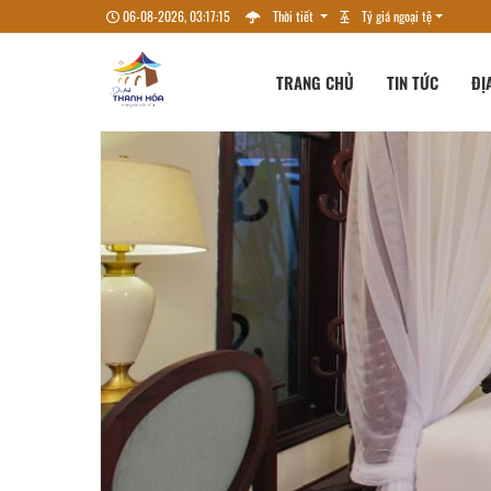
06-08-2026, 03:17:16
Thời tiết
Tỷ giá ngoại tệ
TRANG CHỦ
TIN TỨC
ĐỊ