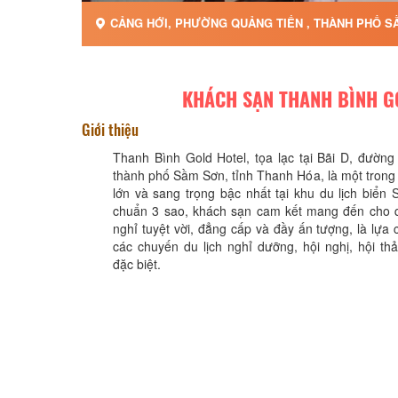
CẢNG HỚI, PHƯỜNG QUẢNG TIẾN , THÀNH PHỐ SẦ
KHÁCH SẠN THANH BÌNH G
Giới thiệu
Thanh Bình Gold Hotel, tọa lạc tại Bãi D, đườn
thành phố Sầm Sơn, tỉnh Thanh Hóa, là một tron
lớn và sang trọng bậc nhất tại khu du lịch biển 
chuẩn 3 sao, khách sạn cam kết mang đến cho 
nghỉ tuyệt vời, đẳng cấp và đầy ấn tượng, là lựa 
các chuyến du lịch nghỉ dưỡng, hội nghị, hội th
đặc biệt.