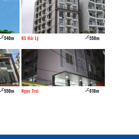
540m
KS Hải Lý
550m
Hà Tùng
550m
Ngọc Trai
610m
Khách Sạn Hồng 