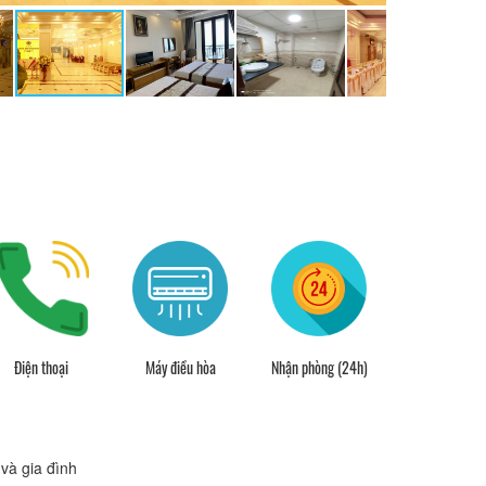
Điện thoại
Máy điều hòa
Nhận phòng (24h)
Quầy lễ tân (
và gia đình