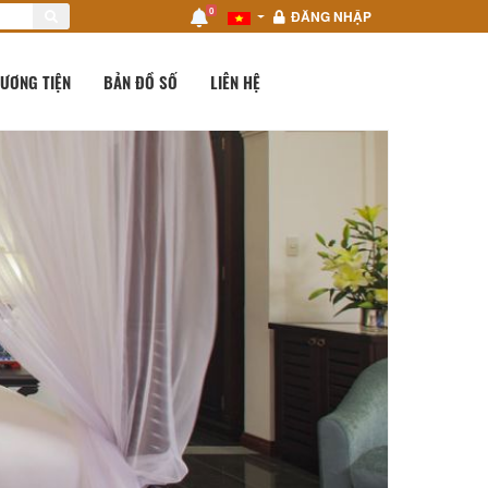
0
ĐĂNG NHẬP
ƯƠNG TIỆN
BẢN ĐỒ SỐ
LIÊN HỆ