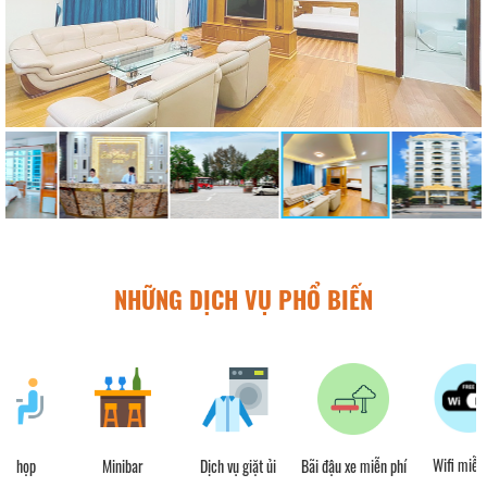
NHỮNG DỊCH VỤ PHỔ BIẾN
Wifi miễn phí
Minibar
Dịch vụ giặt ủi
Bãi đậu xe miễn phí