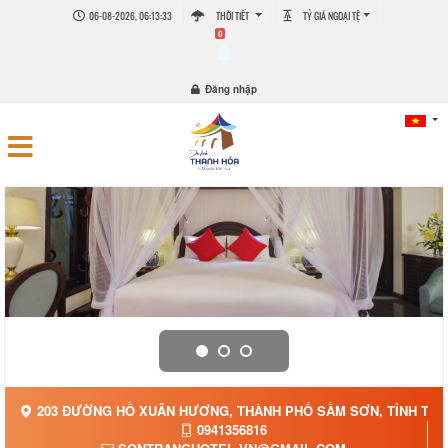
06-08-2026, 06:13:33
THỜI TIẾT
TỶ GIÁ NGOẠI TỆ
0
Đăng nhập
203 ĐƯỜNG HỒ XUÂN HƯƠNG, THÀNH PHỐ SẦM SƠN, TỈNH THA
0941356816