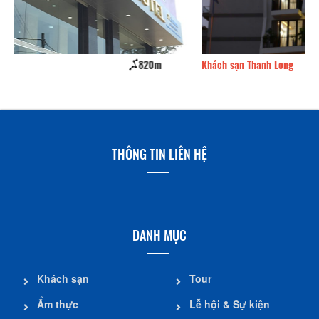
Khách sạn Thanh Long
890m
H
THÔNG TIN LIÊN HỆ
DANH MỤC
Khách sạn
Tour
Ẩm thực
Lễ hội & Sự kiện