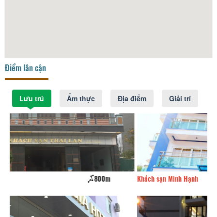
Điểm lân cận
Lưu trú
Ẩm thực
Địa điểm
Giải trí
Khách sạn Minh Hạnh
820m
K