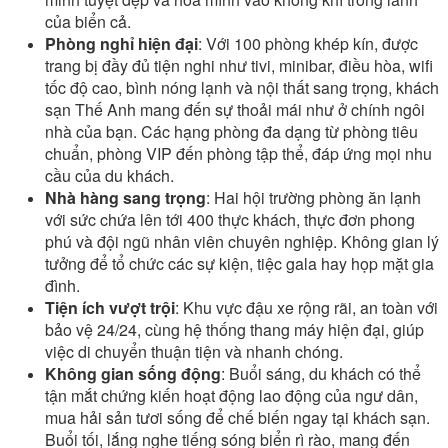
của biển cả.
Phòng nghỉ hiện đại
: Với 100 phòng khép kín, được
trang bị đầy đủ tiện nghi như tivi, minibar, điều hòa, wifi
tốc độ cao, bình nóng lạnh và nội thất sang trọng, khách
sạn Thế Anh mang đến sự thoải mái như ở chính ngôi
nhà của bạn. Các hạng phòng đa dạng từ phòng tiêu
chuẩn, phòng VIP đến phòng tập thể, đáp ứng mọi nhu
cầu của du khách.
Nhà hàng sang trọng
: Hai hội trường phòng ăn lạnh
với sức chứa lên tới 400 thực khách, thực đơn phong
phú và đội ngũ nhân viên chuyên nghiệp. Không gian lý
tưởng để tổ chức các sự kiện, tiệc gala hay họp mặt gia
đình.
Tiện ích vượt trội
: Khu vực đậu xe rộng rãi, an toàn với
bảo vệ 24/24, cùng hệ thống thang máy hiện đại, giúp
việc di chuyển thuận tiện và nhanh chóng.
Không gian sống động
: Buổi sáng, du khách có thể
tận mắt chứng kiến hoạt động lao động của ngư dân,
mua hải sản tươi sống để chế biến ngay tại khách sạn.
Buổi tối, lắng nghe tiếng sóng biển rì rào, mang đến