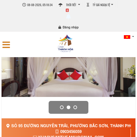
08-08-2026, 05:18:36
THỜI TIẾT
TỶ GIÁ NGOẠI TỆ
0
Đăng nhập
SỐ 95 ĐƯỜNG NGUYỄN TRÃI, PHƯỜNG BẮC SƠN, THÀNH PHỐ S
0903456059