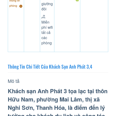
thông tin
giường
phòng
đôi
Miễn
phí wifi
tất cả
các
phòng
Thông Tin Chi Tiết Của Khách Sạn Anh Phát 3,4
Mô tả
Khách sạn Anh Phát 3 tọa lạc tại thôn
Hữu Nam, phường Mai Lâm, thị xã
Nghi Sơn, Thanh Hóa, là điểm đến lý
tưởng cho khách du lịch và công tác.