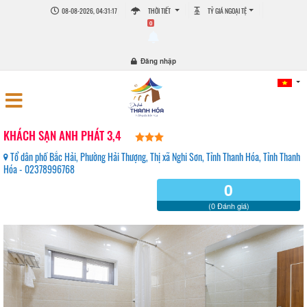
08-08-2026, 04:31:19
THỜI TIẾT
TỶ GIÁ NGOẠI TỆ
0
Đăng nhập
KHÁCH SẠN ANH PHÁT 3,4
Tổ dân phố Bắc Hải, Phường Hải Thượng, Thị xã Nghi Sơn, Tỉnh Thanh Hóa, Tỉnh Thanh
Hóa - 02378996768
0
(0 Đánh giá)