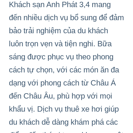
Khách s
ạ
n Anh Phát 3,4 mang
đế
n nhi
ề
u d
ị
ch v
ụ
b
ổ
sung
để đả
m
b
ả
o tr
ả
i nghi
ệ
m c
ủ
a du khách
luôn tr
ọ
n v
ẹ
n và ti
ệ
n nghi. B
ữ
a
sáng
đượ
c ph
ụ
c v
ụ
theo phong
cách t
ự
ch
ọ
n, v
ớ
i các món
ă
n
đ
a
d
ạ
ng v
ới phong cách
t
ừ
Châu Á
đế
n Châu Âu, phù h
ợ
p v
ớ
i m
ọ
i
kh
ẩ
u v
ị
. D
ị
ch v
ụ
thuê xe h
ơ
i giúp
du khách d
ễ
dàng khám phá các