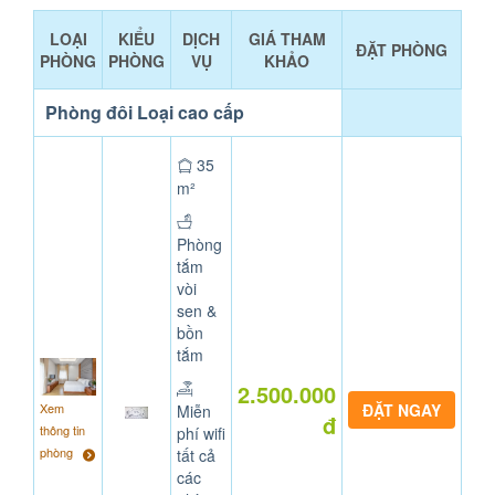
LOẠI
KIỂU
DỊCH
GIÁ THAM
ĐẶT PHÒNG
PHÒNG
PHÒNG
VỤ
KHẢO
Phòng đôi Loại cao cấp
35
m²
Phòng
tắm
vòi
sen &
bồn
tắm
2.500.000
Xem
Miễn
đ
thông tin
phí wifi
phòng
tất cả
các