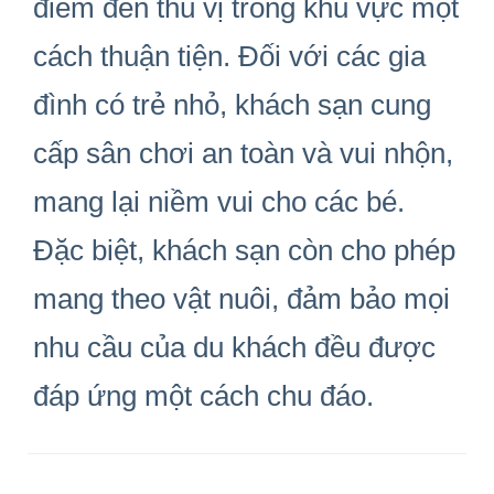
đ
i
ể
m
đế
n thú v
ị
trong khu v
ự
c m
ộ
t
cách thu
ậ
n ti
ệ
n.
Đố
i v
ớ
i các gia
đ
ình có tr
ẻ
nh
ỏ
, khách s
ạ
n cung
c
ấ
p sân ch
ơ
i an toàn và vui nh
ộ
n,
mang l
ạ
i ni
ề
m vui cho các bé.
Đặ
c bi
ệ
t, khách s
ạ
n còn cho phép
mang theo v
ậ
t nuôi,
đả
m b
ả
o m
ọ
i
nhu c
ầ
u c
ủ
a du khách
đề
u
đượ
c
đ
áp
ứ
ng m
ộ
t cách chu
đ
áo.