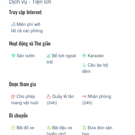
Dịch vụ - Tiện ích
Truy cập Internet
Miễn phí wifi
tất cả các phòng
Hoạt động và Thư giãn
Sân vườn
Bể bơi ngoài
Karaoke
trời
Câu lạc bộ
đêm
Được tham gia
Cho phép
Quầy lễ tân
Nhận phòng
mang vật nuôi
(24h)
(24h)
Di chuyển
Bãi đổ xe
Bãi đậu xe
Đưa đón sân
[miễn phí]
bay