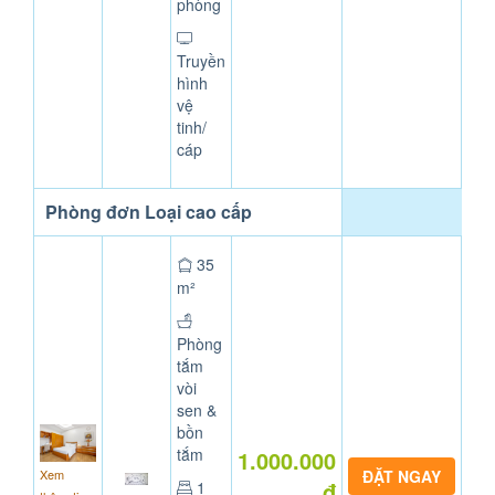
phòng
Truyền
hình
vệ
tinh/
cáp
Phòng đơn Loại cao cấp
35
m²
Phòng
tắm
vòi
sen &
bồn
tắm
1.000.000
Xem
đ
1