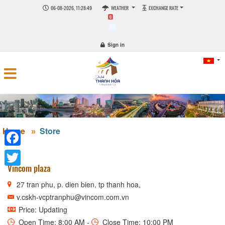
06-08-2026, 11:28:49
WEATHER
EXCHANGE RATE
0
Sign in
Home
Store
Facebook
Vincom plaza
Twitter
27 tran phu, p. dien bien, tp thanh hoa,
v.cskh-vcptranphu@vincom.com.vn
Price: Updating
Open Time: 8:00 AM -
Close Time: 10:00 PM