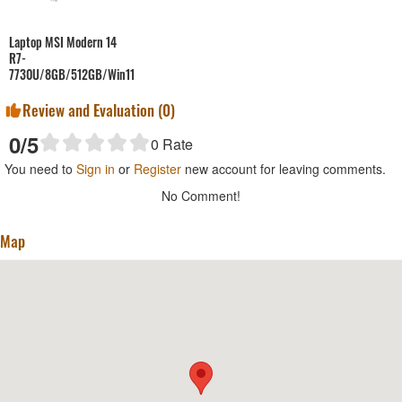
Laptop MSI Modern 14
R7-
7730U/8GB/512GB/Win11
Review and Evaluation (
0
)
0
/5
0
Rate
You need to
Sign in
or
Register
new account for leaving comments.
No Comment!
Map