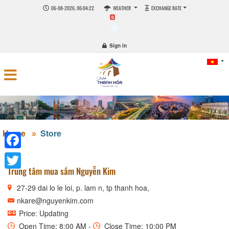
06-08-2026, 06:04:22
WEATHER
EXCHANGE RATE
0
Sign in
Home
Store
Facebook
Trung tâm mua sắm Nguyễn Kim
Twitter
27-29 dai lo le loi, p. lam n, tp thanh hoa,
nkare@nguyenkim.com
Price: Updating
Open Time: 8:00 AM -
Close Time: 10:00 PM