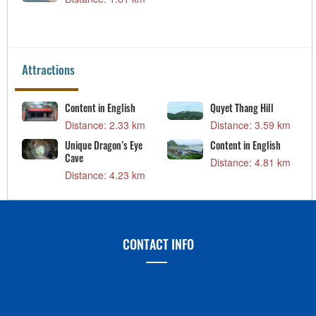
Attractions
Content in English
Quyet Thang Hill
Distance: 2.33 km
Distance: 3.59 km
Unique Dragon’s Eye
Content in English
Cave
Distance: 4.81 km
Distance: 4.23 km
CONTACT INFO