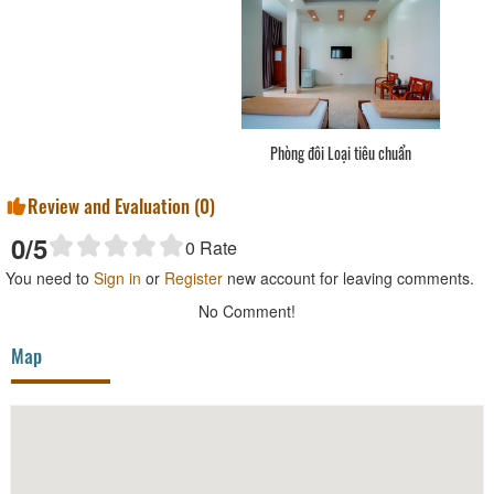
Phòng đôi Loại tiêu chuẩn
Review and Evaluation (
0
)
0
/5
0
Rate
You need to
Sign in
or
Register
new account for leaving comments.
No Comment!
Map