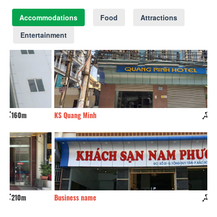
Accommodations
Food
Attractions
Entertainment
KS Quang Minh
220m
KS
Business name
250m
kh