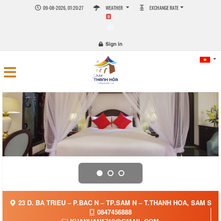
09-08-2026, 01:20:27
WEATHER
EXCHANGE RATE
0
Sign in
23 D. BA TRIEU – P.BAC N – TP.SAM N – T.THANH HOA, SAM SON
0847456888