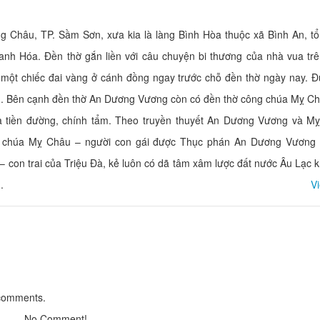
g Châu, TP. Sầm Sơn, xưa kia là làng Bình Hòa thuộc xã Bình An, t
nh Hóa. Đền thờ gắn liền với câu chuyện bi thương của nhà vua tr
KS BMC Sầm Sơn
KS Hương Lý
i một chiếc đai vàng ở cánh đồng ngay trước chỗ đền thờ ngày nay. Đ
Distance: 2.67 km
Distance: 2.9
KS Hưng Thịnh
. Bên cạnh đền thờ An Dương Vương còn có đền thờ công chúa Mỵ Ch
KS Thùy Linh
Distance: 2.80 km
hà tiền đường, chính tẩm. Theo truyền thuyết An Dương Vương và M
Distance: 2.9
công chúa Mỵ Châu – người con gái được Thục phán An Dương Vương
KS An Na Hotel
KS Quang Minh
– con trai của Triệu Đà, kẻ luôn có dã tâm xâm lược đất nước Âu Lạc 
Distance: 2.86 km
Distance: 2.9
.
V
Thế Anh I
khách sạn Crow
Distance: 2.90 km
Distance: 2.9
 comments.
Chanh Coffee
Laika Café Sam 
No Comment!