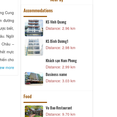
Accommodations
ổng Cung
ên đường
KS Vinh Quang
G
ược biết,
1 km
Distance: 2.96 km
D
âu. Ngôi
B
KS Bình Dương1
D
ỵ Châu –
2 km
Distance: 2.98 km
 hết mực
T
khiến cho
Khách sạn Nam Phong
D
4 km
Distance: 2.99 km
iew more
K
D
Business name
5 km
Distance: 3.03 km
Food
Son
Vu Bao Restaurant
B