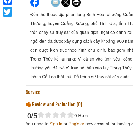
Facebook
Đền thờ thuộc địa phận làng Bình Hòa, phường Quản
Twitter
Thượng, huyện Quảng Xương, phủ Tĩnh Gia, tỉnh Tha
trốn chạy sự truy sát của quân địch, ngài có đánh rơ
ngôi đền đã được xây dựng cách đây khoảng 600 năm
đền được kiến trúc theo hình chữ đinh, bao gồm n
Trọng Thủy kể lại rằng: Vì cả tin vào tình yêu, 
thương yêu đã “vô ý” trao nỏ thần vào tay Trọng Thủy 
thành Cổ Loa thất thủ. Để tránh sự truy sát của quân ..
Service
Review and Evaluation (
0
)
0
/5
0
Rate
You need to
Sign in
or
Register
new account for leaving