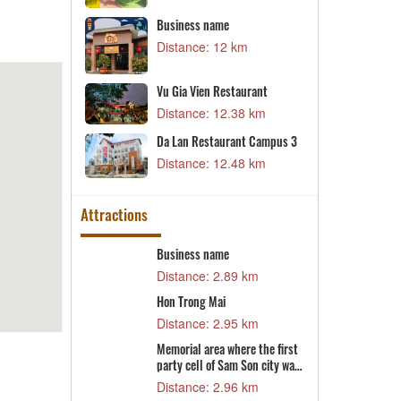
1 km
Distance: 9.70 km
D
B
Business name
D
Distance: 12 km
1 km
B
Vu Gia Vien Restaurant
D
6 km
Distance: 12.38 km
aurant
D
Da Lan Restaurant Campus 3
7 km
D
Distance: 12.48 km
Attractions
Business name
B
9 km
Distance: 2.89 km
D
Hon Trong Mai
D
2 km
Distance: 2.95 km
D
Memorial area where the first
D
party cell of Sam Son city was
D