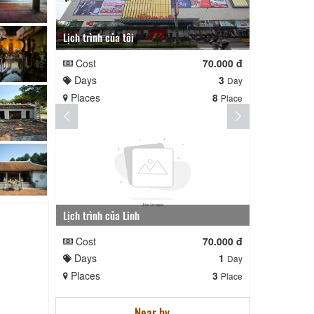
Lịch trình của tôi
Lịch trình te
Cost
70.000 đ
Cost
Days
3
Days
Day
Places
8
Places
Place
Lịch trình của Linh
nga nè lai
Cost
70.000 đ
Cost
Days
1
Days
Day
Places
3
Places
Place
Near by